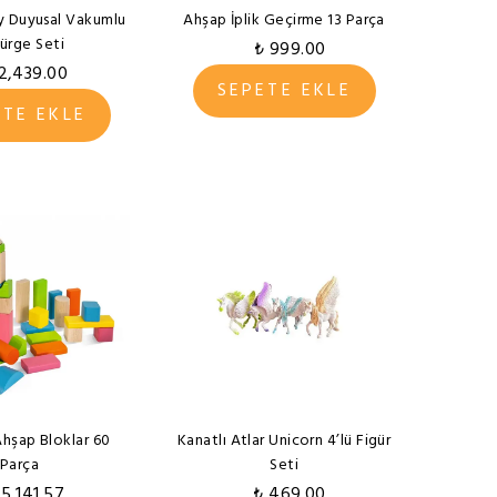
 Duyusal Vakumlu
Ahşap İplik Geçirme 13 Parça
ürge Seti
₺ 999.00
2,439.00
SEPETE EKLE
ETE EKLE
Ahşap Bloklar 60
Kanatlı Atlar Unicorn 4’lü Figür
Parça
Seti
 5,141.57
₺ 469.00