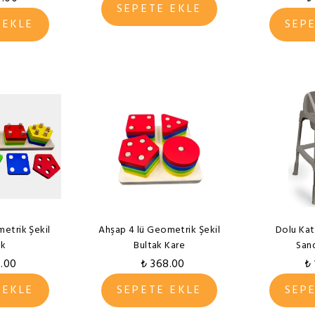
SEPETE EKLE
 EKLE
SEP
metrik Şekil
Ahşap 4 lü Geometrik Şekil
Dolu Kat
ak
Bultak Kare
Sand
5.00
₺ 368.00
₺
 EKLE
SEPETE EKLE
SEP