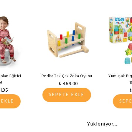
plan Eğitici
Redka Tak Çak Zeka Oyunu
Yumuşak Big
et
1
₺ 469.00
1.35
₺
SEPETE EKLE
 EKLE
SEP
Yükleniyor...