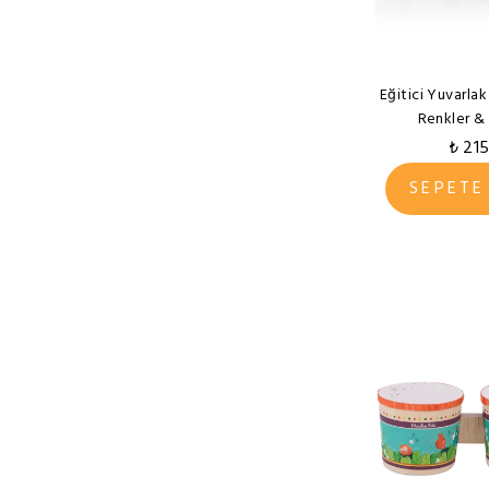
Kiki Oyuncak
King Kids
Eğitici Yuvarlak
Lali Yayınları
Renkler & 
Let's be Child
₺ 21
Melissa&Doug
SEPETE
MoulinRoty
Nisa Oyuncak
Oyun Terapi Market
Oyuncakcım
Pilsan
Redka
Rossie
Ses Creative