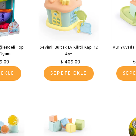
Eğlenceli Top
Sevimli Bultak Ev Kilitli Kapı 12
Vur Yuvarla
 Oyunu
Ay+
59.00
₺ 409.00
₺
 EKLE
SEPETE EKLE
SEP