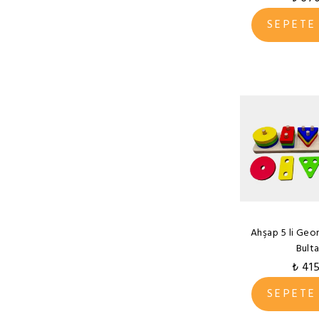
SEPETE
Ahşap 5 li Geo
Bult
₺ 41
SEPETE