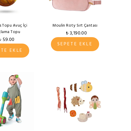
s Topu Avuç İçi
Moulin Roty Sırt Çantası
tlama Topu
₺ 3,190.00
₺ 59.00
SEPETE EKLE
ETE EKLE