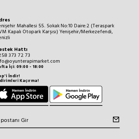
dres
enişehir Mahallesi 55. Sokak No:10 Daire:2 (Teraspark
VM Kapalı Otopark Karşısı) Yenişehir/Merkezefendi,
nizli
estek Hattı
258 373 72 73
nfo@oyunterapimarket.com
fta İçi: 09:00 - 18:00
p'i İndir!
dirimleri Kaçırma!