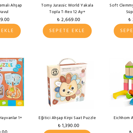
Temalı Ahşap
Tomy Jurassic World Yakala
Soft Clemmy
avul
Topla T-Rex 12 Ay+
Süp
49.00
₺ 2,669.00
₺ 
 EKLE
SEPETE EKLE
SEP
Hayvanlar 1+
Eğitici Ahşap Kirpi Saat Puzzle
Eichhorn 
₺ 1,390.00
0.00
₺