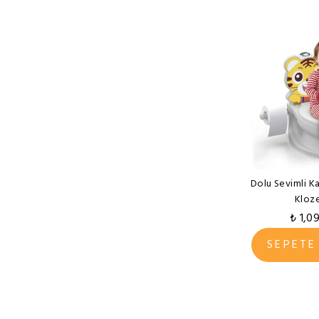
Dolu Sevimli Ka
Kloz
₺ 1,09
SEPETE