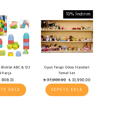
10% İndirim
 Bloklar ABC & 123
Oyun Terapi Odası Standart
9 Parça
Temel Set
 808.33
₺ 37,800.00
₺ 33,990.00
ETE EKLE
SEPETE EKLE