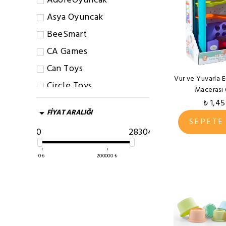
AdoreOyuncak
Asya Oyuncak
BeeSmart
CA Games
Can Toys
Vur ve Yuvarla 
Circle Toys
Macerası
Clementoni
₺ 1,4
FİYAT ARALIĞI
Dede
SEPETE
0
283046
Dolu
Eichhorn
0
₺
200000
₺
Eolo
Italtrike
İzgi
Kidea