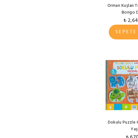
Orman Kuşları 
Speedy Monkey
Bongo D
Tanny
₺ 2,6
Toptoys
SEPETE
Vigatoys
Viking Toys
WoodoyToys
ZuzuToys
Dokulu Puzzle 
Yaş
₺ 67