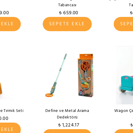
Tabancası
T
99.00
₺ 659.00
₺
 EKLE
SEPETE EKLE
SEP
e Tırmık Seti
Define ve Metal Arama
Wagon Çe
Dedektörü
0.00
₺ 1,224.17
₺
 EKLE