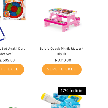
t Set Ayaklı Dart
Barbie Çocuk Piknik Masası 4
def Seti
Kişilik
2,609.00
₺ 3,110.00
ETE EKLE
SEPETE EKLE
17% İndirim