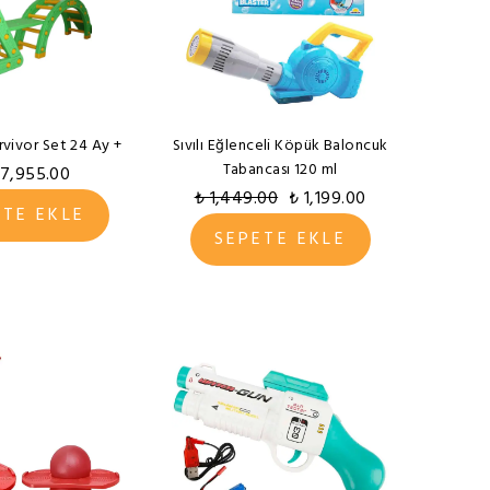
rvivor Set 24 Ay +
Sıvılı Eğlenceli Köpük Baloncuk
Tabancası 120 ml
17,955.00
₺ 1,449.00
₺ 1,199.00
ETE EKLE
SEPETE EKLE