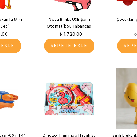
Vakumlu Mini
Nova Blinks USB Şarjlı
Çocuklar İ
 Seti
Otomatik Su Tabancası
9.00
₺ 1,720.00
₺
 EKLE
SEPETE EKLE
SEP
cası 700 ml 44
Dinozor Flamingo Havalı Su
Şarjlı Elektr