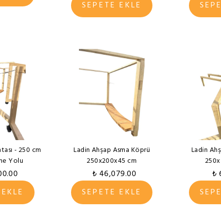
SEPETE EKLE
SEP
tası - 250 cm
Ladin Ahşap Asma Köprü
Ladin Ahş
me Yolu
250x200x45 cm
250x
00.00
₺ 46,079.00
₺ 
 EKLE
SEPETE EKLE
SEP