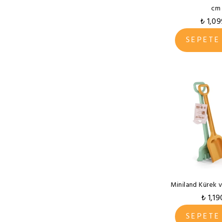
cm
₺ 1,0
SEPETE
Miniland Kürek v
₺ 1,19
SEPETE