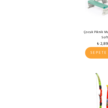
Gepettoys
Happ Hop
Hobi
İzgi
Çocuk Piknik Mas
King Kids
Sof
Ky Spor
₺ 2,8
Kzl Oyuncak
SEPETE
Lef's Begin
Little Tikes
Micromax
Mideer
MiniLand
Okutan Hobi