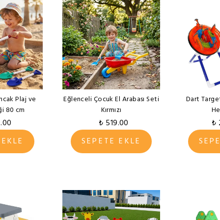
cak Plaj ve
Eğlenceli Çocuk El Arabası Seti
Dart Targe
ği 80 cm
Kırmızı
He
9.00
₺ 519.00
₺ 
 EKLE
SEPETE EKLE
SEP