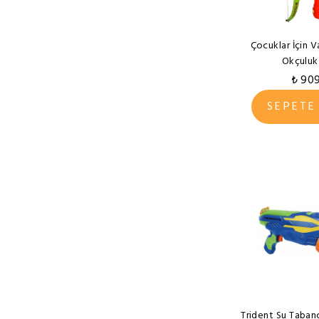
Oyun Terapi Market
Pilsan
Çocuklar İçin 
Radio Flyer
Okçuluk
Satrançcım.com
₺ 90
Simba
SEPETE
Smoby
Sporcum
Süngercim
Sunman
Vardem
Voit
Trident Su Taban