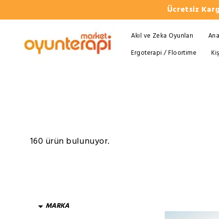
Ücretsiz Karg
Akıl ve Zeka Oyunları
Ana
Ergoterapi / Floortime
Ki
160 ürün bulunuyor.
MARKA