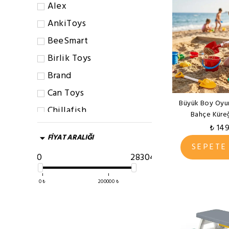
Alex
AnkiToys
BeeSmart
Birlik Toys
Brand
Can Toys
Büyük Boy Oyun
Chillafish
Bahçe Küre
Dede
₺ 14
FİYAT ARALIĞI
Dolu
SEPETE
0
283046
Edu Toys
Edx Educatıon
0
₺
200000
₺
Eko
Eren