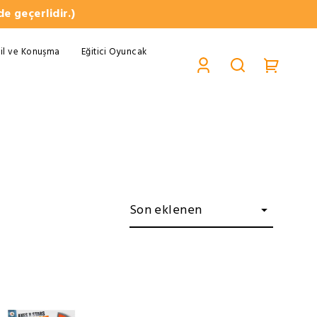
e geçerlidir.)
il ve Konuşma
Eğitici Oyuncak