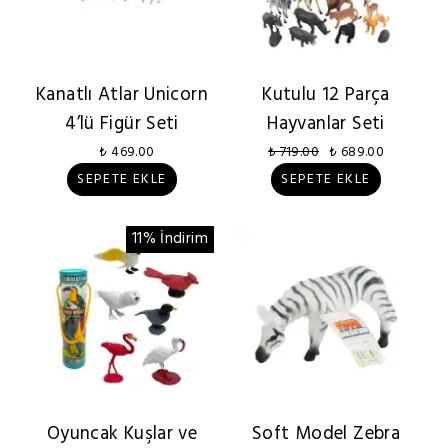
Kanatlı Atlar Unicorn
Kutulu 12 Parça
4’lü Figür Seti
Hayvanlar Seti
₺ 469.00
₺ 719.00
₺ 689.00
SEPETE EKLE
SEPETE EKLE
11% İndirim
Oyuncak Kuşlar ve
Soft Model Zebra