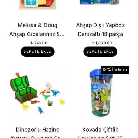
Melissa & Doug
Ahşap Dişli Yapboz
Ahşap Gıdalarımız Süt
Denizaltı 18 parça
Ürünleri
₺ 749.00
₺ 1,099.00
SEPETE EKLE
SEPETE EKLE
18% İndirim
Dinozorlu Hazine
Kovada Çiftlik