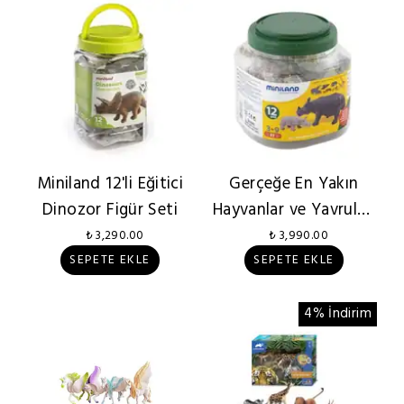
Miniland 12'li Eğitici
Gerçeğe En Yakın
Dinozor Figür Seti
Hayvanlar ve Yavruları
Aile Seti
₺ 3,290.00
₺ 3,990.00
SEPETE EKLE
SEPETE EKLE
4% İndirim