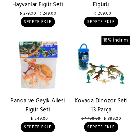
Hayvanlar Figür Seti
Figürü
₺ 279.00
₺ 249.00
₺ 289.00
SEPETE EKLE
SEPETE EKLE
18% İndirim
Panda ve Geyik Ailesi
Kovada Dinozor Seti
Figür Seti
13 Parça
₺ 249.00
₺ 1,100.00
₺ 899.00
SEPETE EKLE
SEPETE EKLE