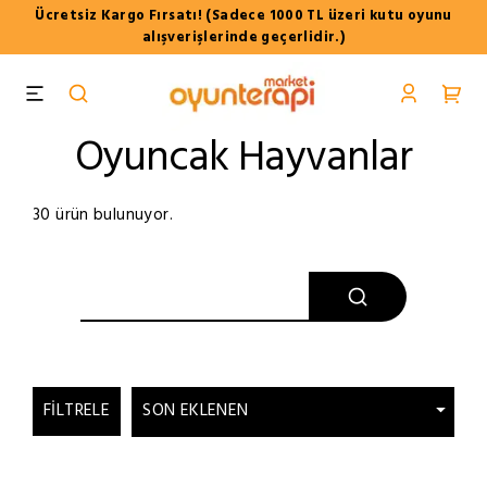
Ücretsiz Kargo Fırsatı! (Sadece 1000 TL üzeri kutu oyunu
alışverişlerinde geçerlidir.)
Oyuncak Hayvanlar
30 ürün bulunuyor.
FILTRELE