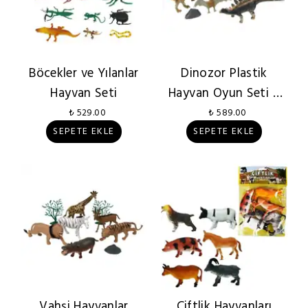
Böcekler ve Yılanlar
Dinozor Plastik
Hayvan Seti
Hayvan Oyun Seti 9
Parça
₺ 529.00
₺ 589.00
SEPETE EKLE
SEPETE EKLE
Vahşi Hayvanlar
Çiftlik Hayvanları