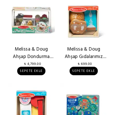
Melissa & Doug
Melissa & Doug
Ahşap Dondurma
Ahşap Gıdalarımız
Servis Tezgahı Seti
Tahıl Grubu
₺ 4,799.00
₺ 699.00
SEPETE EKLE
SEPETE EKLE