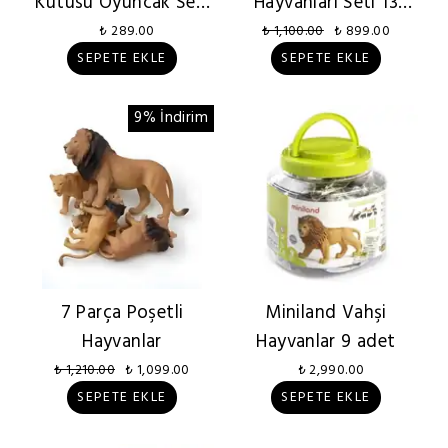
Kutusu Oyuncak Seti
Hayvanları Seti 13
12'li
Parça
₺ 289.00
₺ 1,100.00
₺ 899.00
SEPETE EKLE
SEPETE EKLE
9% İndirim
7 Parça Poşetli
Miniland Vahşi
Hayvanlar
Hayvanlar 9 adet
₺ 1,210.00
₺ 1,099.00
₺ 2,990.00
SEPETE EKLE
SEPETE EKLE