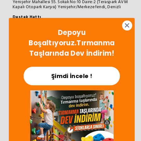
Yenişehir Mahallesi 55. Sokak No:10 Daire:2 (Teraspark AVM
Kapalı Otopark Karşısı) Yenişehir/Merkezefendi, Denizli
Destek Hattı
0258 373 72 73
info@oyunterapimarket.com
Depoyu
Hafta İçi: 09:00 - 18:00
App'i İndir!
Boşaltıyoruz.Tırmanma
İndirimleri Kaçırma!
Taşlarında Dev İndirim!
Şimdi İncele !
Satış Sözleşmesi
SSS
Bize Ulaşın