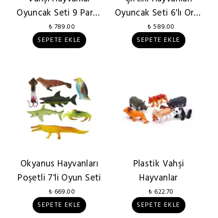
Oyuncak Seti 9 Parça
Oyuncak Seti 6'lı Orta
Poşetli
Boy
₺ 789.00
₺ 589.00
SEPETE EKLE
SEPETE EKLE
Okyanus Hayvanları
Plastik Vahşi
Poşetli 7'li Oyun Seti
Hayvanlar
₺ 669.00
₺ 622.70
SEPETE EKLE
SEPETE EKLE