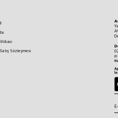
A
l
Y
A
da
De
litikası
D
Satış Sözleşmesi
0
i
Ha
Ap
İn