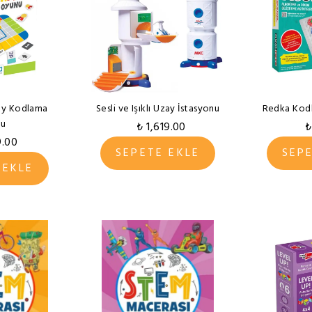
ay Kodlama
Sesli ve Işıklı Uzay İstasyonu
Redka Kodl
u
₺ 1,619.00
₺
9.00
SEPETE EKLE
SEP
 EKLE