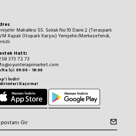
dres
enişehir Mahallesi 55. Sokak No:10 Daire:2 (Teraspark
VM Kapalı Otopark Karşısı) Yenişehir/Merkezefendi,
nizli
estek Hattı
258 373 72 73
nfo@oyunterapimarket.com
fta İçi: 09:00 - 18:00
p'i İndir!
dirimleri Kaçırma!