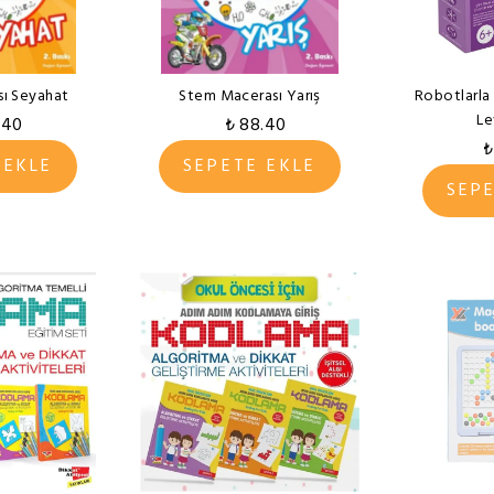
ı Seyahat
Stem Macerası Yarış
Robotlarla
Le
.40
₺ 88.40
₺
 EKLE
SEPETE EKLE
SEP