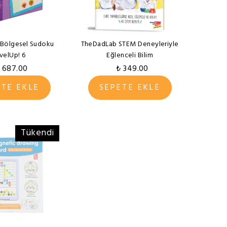
 Bölgesel Sudoku
TheDadLab STEM Deneyleriyle
velUp! 6
Eğlenceli Bilim
 687.00
₺ 349.00
ETE EKLE
SEPETE EKLE
Tükendi