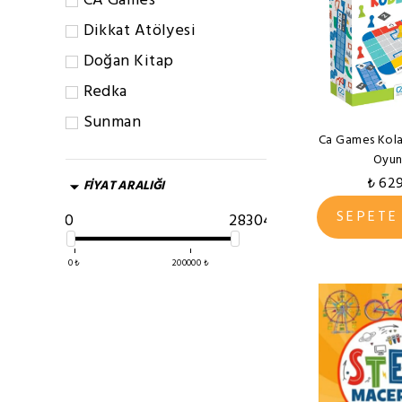
CA Games
Dikkat Atölyesi
Doğan Kitap
Redka
Sunman
Ca Games Kol
Oyun
₺ 62
FİYAT ARALIĞI
SEPETE
0
283046
0
₺
200000
₺