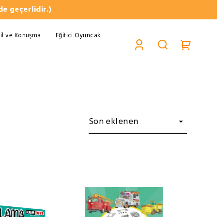
e geçerlidir.)
il ve Konuşma
Eğitici Oyuncak