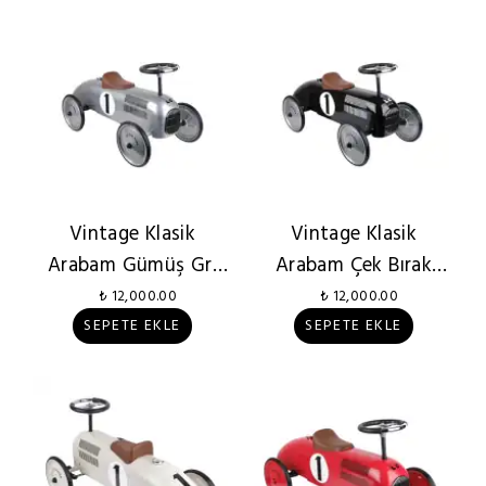
Vintage Klasik
Vintage Klasik
Arabam Gümüş Gri
Arabam Çek Bırak
Metal Çek Bırak
Siyah
₺ 12,000.00
₺ 12,000.00
SEPETE EKLE
SEPETE EKLE