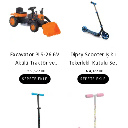
Excavator PLS-26 6V
Dipsy Scooter Işıklı
Akülü Traktör ve
Tekerlekli Kutulu Set
Kepçe
₺ 9,522.00
₺ 4,372.00
SEPETE EKLE
SEPETE EKLE