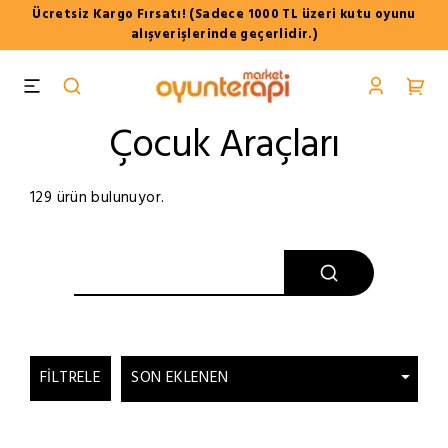
Ücretsiz Kargo Fırsatı! (Sadece 1000 TL üzeri kutu oyunu
alışverişlerinde geçerlidir.)
Çocuk Araçları
129 ürün bulunuyor.
FILTRELE