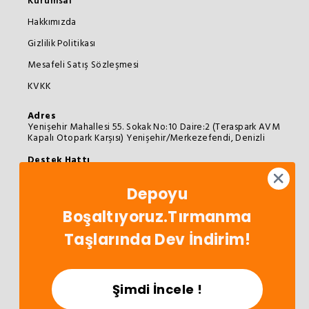
Kurumsal
Hakkımızda
Gizlilik Politikası
Mesafeli Satış Sözleşmesi
KVKK
Adres
Yenişehir Mahallesi 55. Sokak No:10 Daire:2 (Teraspark AVM
Kapalı Otopark Karşısı) Yenişehir/Merkezefendi, Denizli
Destek Hattı
0258 373 72 73
info@oyunterapimarket.com
Depoyu
Hafta İçi: 09:00 - 18:00
App'i İndir!
Boşaltıyoruz.Tırmanma
İndirimleri Kaçırma!
Taşlarında Dev İndirim!
Şimdi İncele !