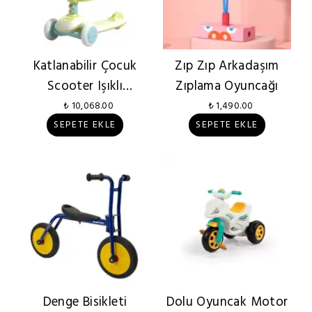
Katlanabilir Çocuk
Zıp Zıp Arkadaşım
Scooter Işıklı
Zıplama Oyuncağı
Tekerlekli
₺ 10,068.00
₺ 1,490.00
SEPETE EKLE
SEPETE EKLE
Denge Bisikleti
Dolu Oyuncak Motor