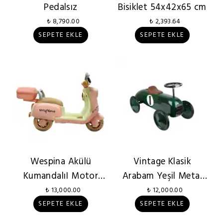
Pedalsız
Bisiklet 54x42x65 cm
₺ 8,790.00
₺ 2,393.64
SEPETE EKLE
SEPETE EKLE
Wespina Akülü
Vintage Klasik
KumandalıI Motor
Arabam Yeşil Metal
Kutulu
Çek Bırak
₺ 13,000.00
₺ 12,000.00
SEPETE EKLE
SEPETE EKLE