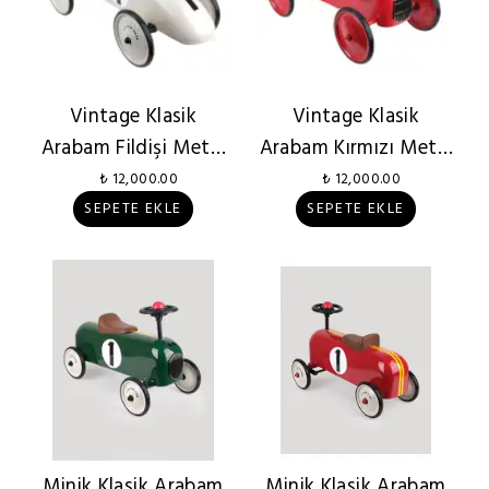
Vintage Klasik
Vintage Klasik
Arabam Fildişi Metal
Arabam Kırmızı Metal
Çek Bırak
Çek Bırak
₺ 12,000.00
₺ 12,000.00
SEPETE EKLE
SEPETE EKLE
Minik Klasik Arabam
Minik Klasik Arabam