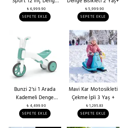
Sport 12 İnç Denge
Denge Bisikleti 2 Yaş+
Bisikleti 2 Yaş +
₺ 6,999.90
₺ 5,999.90
SEPETE EKLE
SEPETE EKLE
Bunzi 2'si 1 Arada
Mavi Kar Motosikleti
Kademeli Denge
Çekme İpli 3 Yaş +
Bisikleti Tekerlek
₺ 4,499.90
₺ 1,295.83
SEPETE EKLE
SEPETE EKLE