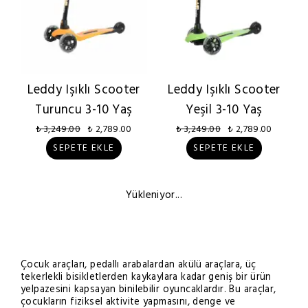
Leddy Işıklı Scooter
Leddy Işıklı Scooter
Turuncu 3-10 Yaş
Yeşil 3-10 Yaş
₺ 3,249.00
₺ 2,789.00
₺ 3,249.00
₺ 2,789.00
SEPETE EKLE
SEPETE EKLE
Yükleniyor...
Çocuk araçları, pedallı arabalardan akülü araçlara, üç
tekerlekli bisikletlerden kaykaylara kadar geniş bir ürün
yelpazesini kapsayan binilebilir oyuncaklardır. Bu araçlar,
çocukların fiziksel aktivite yapmasını, denge ve