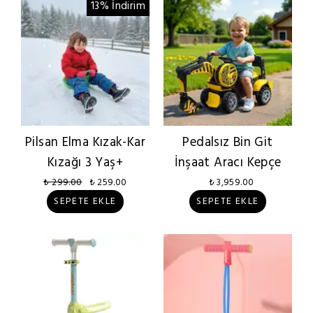
13% İndirim
Pilsan Elma Kızak-Kar
Pedalsız Bin Git
Kızağı 3 Yaş+
İnşaat Aracı Kepçe
₺ 299.00
₺ 259.00
₺ 3,959.00
SEPETE EKLE
SEPETE EKLE