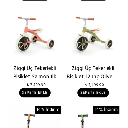
Ziggi Üç Tekerlekli
Ziggi Üç Tekerlekli
Bisiklet Salmon İlk
Bisiklet 12 İnç Olive İlk
Bisikletim 2 Yaş+
2 Yaş+
₺ 7,499.90
₺ 7,499.90
SEPETE EKLE
SEPETE EKLE
14% İndirim
14% İndirim