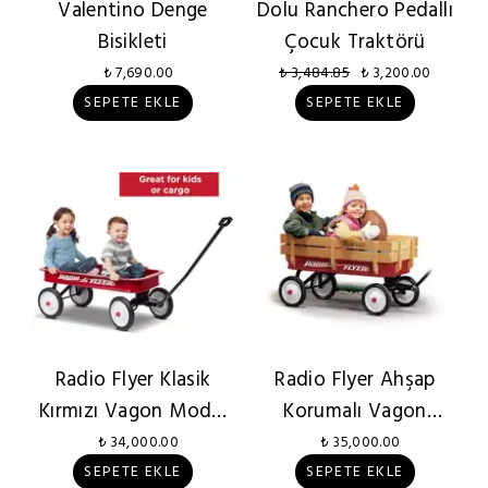
Valentino Denge
Dolu Ranchero Pedallı
Bisikleti
Çocuk Traktörü
₺ 7,690.00
₺ 3,484.85
₺ 3,200.00
SEPETE EKLE
SEPETE EKLE
Radio Flyer Klasik
Radio Flyer Ahşap
Kırmızı Vagon Model
Korumalı Vagon
18
Model 22
₺ 34,000.00
₺ 35,000.00
SEPETE EKLE
SEPETE EKLE