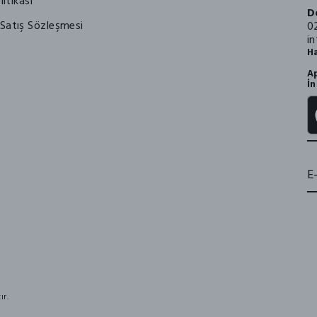
litikası
D
Satış Sözleşmesi
0
i
Ha
Ap
İn
ır.