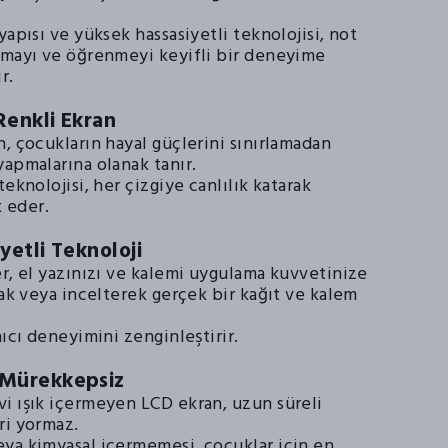
yapısı ve yüksek hassasiyetli teknolojisi, not
pmayı ve öğrenmeyi keyifli bir deneyime
r.
Renkli Ekran
, çocukların hayal güçlerini sınırlamadan
yapmalarına olanak tanır.
teknolojisi, her çizgiye canlılık katarak
k eder.
yetli Teknoloji
r, el yazınızı ve kalemi uygulama kuvvetinize
rak veya incelterek gerçek bir kağıt ve kalem
nıcı deneyimini zenginleştirir.
 Mürekkepsiz
i ışık içermeyen LCD ekran, uzun süreli
ri yormaz.
ya kimyasal içermemesi, çocuklar için en