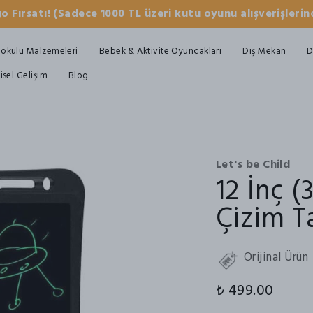
o Fırsatı! (Sadece 1000 TL üzeri kutu oyunu alışverişlerind
okulu Malzemeleri
Bebek & Aktivite Oyuncakları
Dış Mekan
D
şisel Gelişim
Blog
Let's be Child
12 İnç (
Çizim T
Orijinal Ürün
₺ 499.00