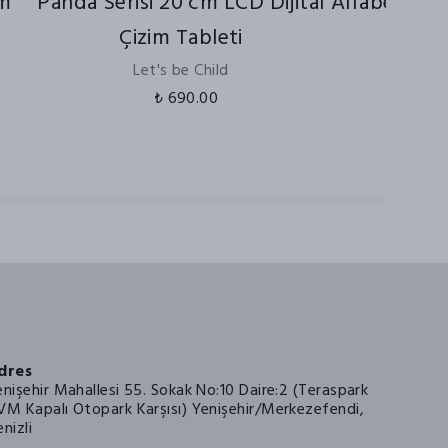
im
Panda Serisi 20 cm LCD Dijital
Alfabeyi Öğ
Çizim Tableti
Let's be Child
₺ 690.00
dres
enişehir Mahallesi 55. Sokak No:10 Daire:2 (Teraspark
VM Kapalı Otopark Karşısı) Yenişehir/Merkezefendi,
nizli