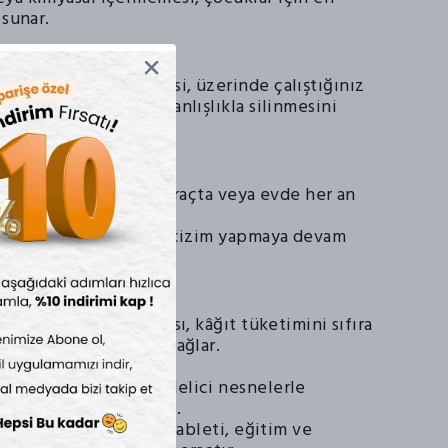
 sunar.
lmeyi Önleyen Kilit
unan kilitleme düğmesi, üzerinde çalıştığınız
veya sanat eserinin yanlışlıkla silinmesini
Taşınabilir
sinde okulda, ofiste, araçta veya evde her an
lir.
ahi, tırnağınızla bile çizim yapmaya devam
ar kullanılabilen yapısı, kâğıt tüketimini sıfıra
ın korunmasına katkı sağlar.
umak için keskin ve delici nesnelerle
ılması önerilmektedir.
 İnç LCD Dijital Çizim Tableti, eğitim ve