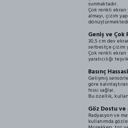
sunmaktadır.
Çok renkli ekran 
almayı, çizim ya
dönüştürmektedi
Geniş ve Çok 
30,5 cm dev ekran
serbestçe çizim 
Çok renkli ekran 
yaratıcılığı teşvi
Basınç Hassasi
Gelişmiş sensörle
göre kalınlaştıra
hissi sağlar.
Bu özellik, kulla
Göz Dostu ve
Radyasyon ve mav
kullanımda gözle
Mürekkep, toz ve