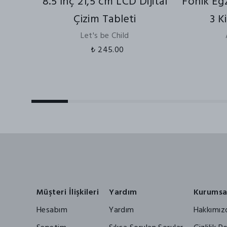
8.5 İnç 21,5 cm LCD Dijital
Fonik Egz
Çizim Tableti
3 K
Let's be Child
₺ 245.00
Müşteri İlişkileri
Yardım
Kurumsa
Hesabım
Yardım
Hakkımız