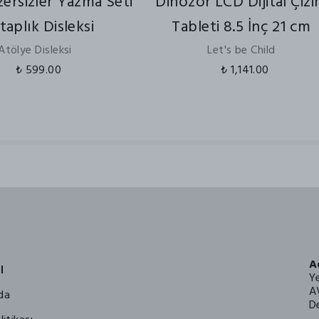
ersizler Yazma Seti
Dinozor LCD Dijital Çiz
itaplık Disleksi
Tableti 8.5 İnç 21 cm
Atölye Disleksi
Let's be Child
₺ 599.00
₺ 1,141.00
A
l
Y
A
da
De