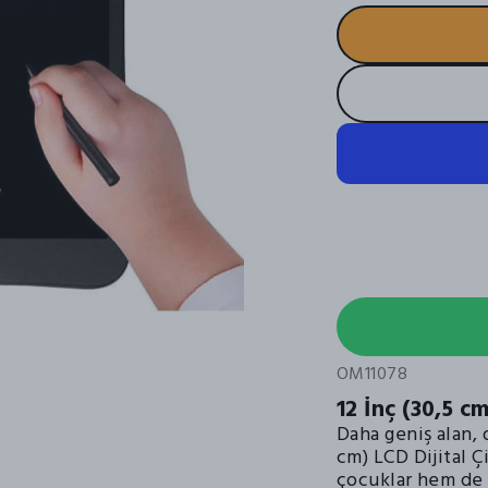
OM11078
12 İnç (30,5 c
Daha geniş alan, 
cm) LCD Dijital Ç
çocuklar hem de y