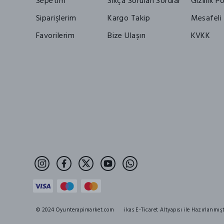
Sepetim
Sıkça Sorulan Sorular
Gizlilik Po
Siparişlerim
Kargo Takip
Mesafeli 
Favorilerim
Bize Ulaşın
KVKK
© 2024 Oyunterapimarket.com
ikas E-Ticaret Altyapısı ile Hazırlanmışt