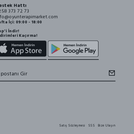
estek Hattı
258 373 72 73
nfo@oyunterapimarket.com
fta İçi: 09:00 - 18:00
p'i İndir!
dirimleri Kaçırma!
Satış Sözleşmesi
SSS
Bize Ulaşın