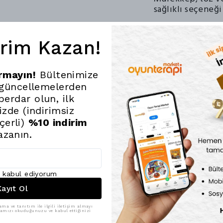
sağlıklı seçeneği
Yanlışlıkla Si
Arka kısımda bul
irim Kazan!
önemli bir notun 
engeller.
ırmayın!
Bültenimize
Ultra İnce ve 
 güncellemelerden
Hafif yapısı saye
erdar olun, ilk
yanınızda taşınabi
nizde (indirimsiz
Kalem kaybolsa d
çerli)
%10 indirim
edebilirsiniz.
azanın.
Çevre Dostu
Binlerce kez tekr
indirerek ağaçlar
ı kabul ediyorum
ayıt Ol
Ekran ömrünü kor
temasından kaçın
ama ve tanıtım ile ilgili iletişim almayı
Let’s Be Child 12
ikamızı okuduğunuzu ve kabul ettiğinizi