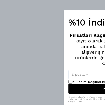
%10 İnd
Fırsatları Kaç
kayıt olarak
anında hab
alışverişi
ürünlerde ge
k
Kullanım Koşulların
K
E-posta adresinizi girerek pazarl
kabul edersiniz ve Gizlilik Polit
onaylarsınız.