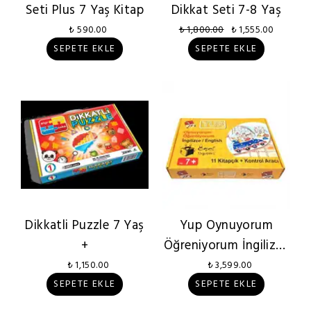
Seti Plus 7 Yaş Kitap
Dikkat Seti 7-8 Yaş
₺ 590.00
₺ 1,800.00
₺ 1,555.00
SEPETE EKLE
SEPETE EKLE
Dikkatli Puzzle 7 Yaş
Yup Oynuyorum
+
Öğreniyorum İngilizce
7+ Yaş
₺ 1,150.00
₺ 3,599.00
SEPETE EKLE
SEPETE EKLE