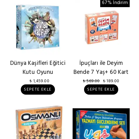
67% İndirim
Dünya Kaşifleri Eğitici
İpuçları ile Deyim
Kutu Oyunu
Bende 7 Yaş+ 60 Kart
₺ 1,459.00
₺ 569.00
₺ 189.00
SEPETE EKLE
SEPETE EKLE