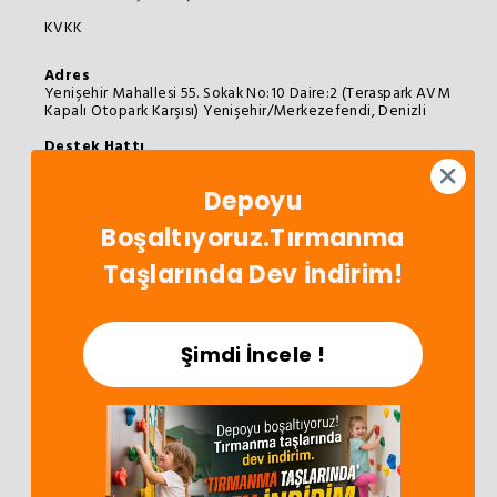
KVKK
Adres
Yenişehir Mahallesi 55. Sokak No:10 Daire:2 (Teraspark AVM
Kapalı Otopark Karşısı) Yenişehir/Merkezefendi, Denizli
Destek Hattı
0258 373 72 73
info@oyunterapimarket.com
Depoyu
Hafta İçi: 09:00 - 18:00
App'i İndir!
Boşaltıyoruz.Tırmanma
İndirimleri Kaçırma!
Taşlarında Dev İndirim!
Şimdi İncele !