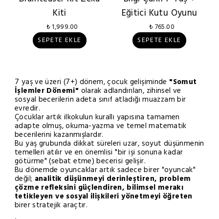
Kiti
Eğitici Kutu Oyunu
₺ 1,999.00
₺ 765.00
SEPETE EKLE
SEPETE EKLE
7 yaş ve üzeri (7+) dönem, çocuk gelişiminde
"Somut
İşlemler Dönemi"
olarak adlandırılan, zihinsel ve
sosyal becerilerin adeta sınıf atladığı muazzam bir
evredir.
Çocuklar artık ilkokulun kurallı yapısına tamamen
adapte olmuş, okuma-yazma ve temel matematik
becerilerini kazanmışlardır.
Bu yaş grubunda dikkat süreleri uzar, soyut düşünmenin
temelleri atılır ve en önemlisi "bir işi sonuna kadar
götürme" (sebat etme) becerisi gelişir.
Bu dönemde oyuncaklar artık sadece birer "oyuncak"
değil;
analitik düşünmeyi derinleştiren, problem
çözme refleksini güçlendiren, bilimsel merakı
tetikleyen ve sosyal ilişkileri yönetmeyi öğreten
birer stratejik araçtır.