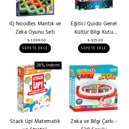
IQ Noodles Mantık ve
Eğitici Quido Genel
Zeka Oyunu Seti
Kültür Bilgi Kutu
Oyunu
₺ 1,099.00
₺ 925.00
SEPETE EKLE
SEPETE EKLE
28% İndirim
Stack Up! Matematik
Zeka ve Bilgi Çarkı -