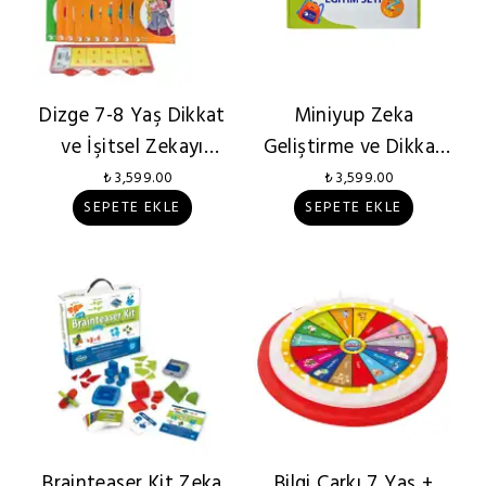
Dizge 7-8 Yaş Dikkat
Miniyup Zeka
ve İşitsel Zekayı
Geliştirme ve Dikkat
Geliştirme
Yoğunlaştırma Seti 7
₺ 3,599.00
₺ 3,599.00
Yaş+
SEPETE EKLE
SEPETE EKLE
Brainteaser Kit Zeka
Bilgi Çarkı 7 Yaş +