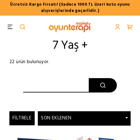
Ücretsiz Kargo Fırsatı! (Sadece 1000 TL üzeri kutu oyunu
alışverişlerinde geçerlidir.)
7 Yaş +
22 ürün bulunuyor.
FILTRELE