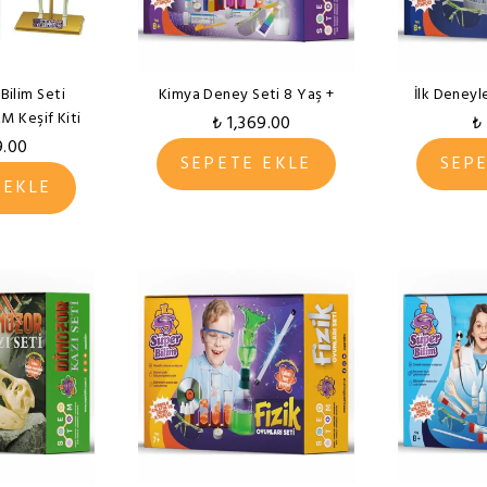
 Bilim Seti
Kimya Deney Seti 8 Yaş +
İlk Deneyl
M Keşif Kiti
₺ 1,369.00
₺
9.00
SEPETE EKLE
SEP
 EKLE