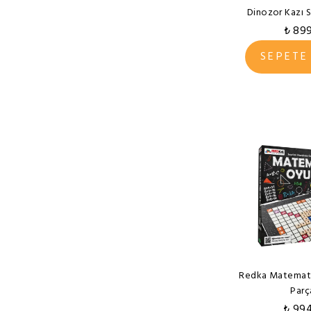
Dinozor Kazı S
₺ 89
SEPETE
Redka Matemati
Parç
₺ 99