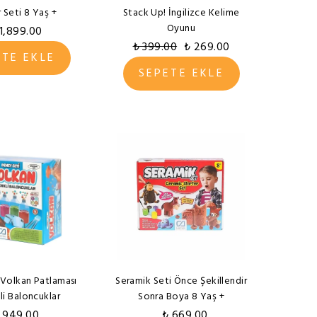
 Seti 8 Yaş +
Stack Up! İngilizce Kelime
Oyunu
 1,899.00
₺ 399.00
₺ 269.00
ETE EKLE
SEPETE EKLE
 Volkan Patlaması
Seramik Seti Önce Şekillendir
li Baloncuklar
Sonra Boya 8 Yaş +
 949.00
₺ 669.00