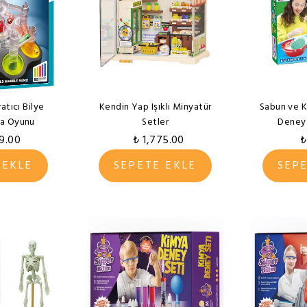
tıcı Bilye
Kendin Yap Işıklı Minyatür
Sabun ve 
ka Oyunu
Setler
Deney 
99.00
₺ 1,775.00
₺
 EKLE
SEPETE EKLE
SEP