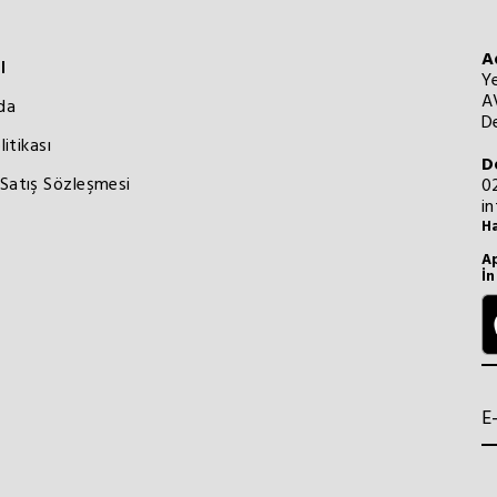
A
l
Y
A
da
De
litikası
D
Satış Sözleşmesi
0
i
Ha
Ap
İn