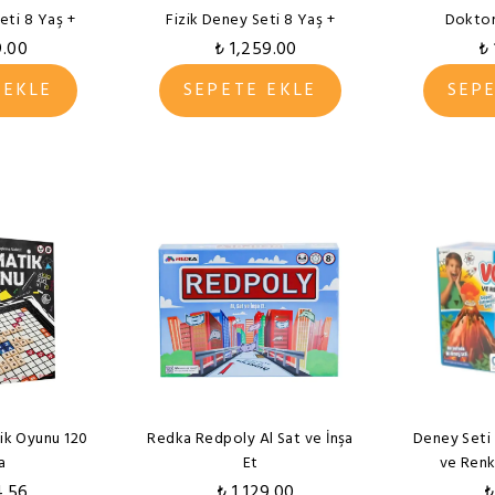
eti 8 Yaş +
Fizik Deney Seti 8 Yaş +
Doktor
9.00
₺ 1,259.00
₺
 EKLE
SEPETE EKLE
SEP
k Oyunu 120
Redka Redpoly Al Sat ve İnşa
Deney Seti
a
Et
ve Renk
4.56
₺ 1,129.00
₺