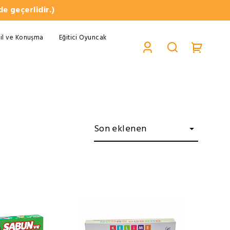
e geçerlidir.)
il ve Konuşma
Eğitici Oyuncak