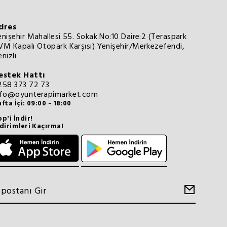
dres
enişehir Mahallesi 55. Sokak No:10 Daire:2 (Teraspark
VM Kapalı Otopark Karşısı) Yenişehir/Merkezefendi,
nizli
estek Hattı
258 373 72 73
nfo@oyunterapimarket.com
fta İçi: 09:00 - 18:00
p'i İndir!
dirimleri Kaçırma!