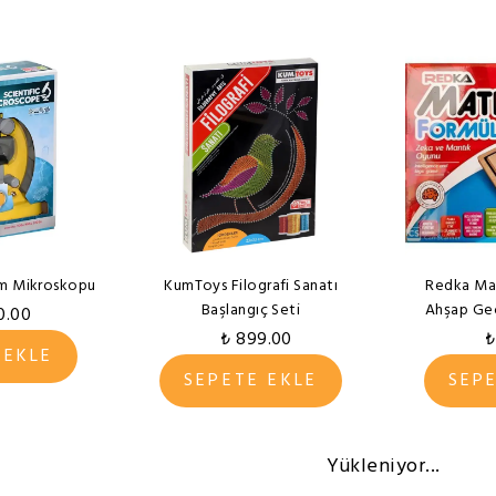
ilim Mikroskopu
KumToys Filografi Sanatı
Redka Ma
Başlangıç Seti
Ahşap Geo
0.00
₺ 899.00
₺
 EKLE
SEPETE EKLE
SEP
Yükleniyor...