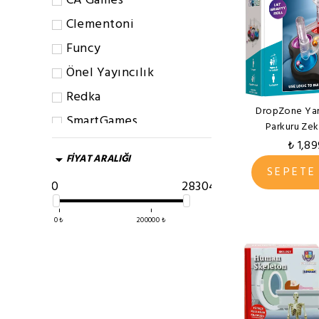
CA Games
Clementoni
Funcy
Önel Yayıncılık
Redka
DropZone Yara
SmartGames
Parkuru Ze
Sunman
₺ 1,8
FİYAT ARALIĞI
Süper Bilim
SEPETE
0
283046
ThinkFun
Vardem
0
₺
200000
₺