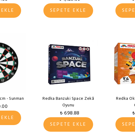
 EKLE
SEPETE EKLE
SEP
5 cm - Sunman
Redka Banzuki Space Zekâ
Redka Ok
Oyunu
0.00
₺ 698.88
₺
 EKLE
SEPETE EKLE
SEP