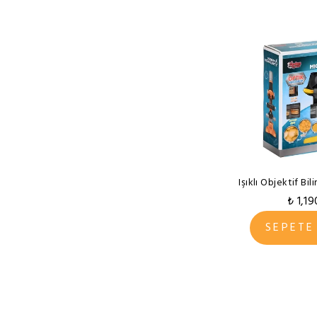
Işıklı Objektif B
₺ 1,19
SEPETE