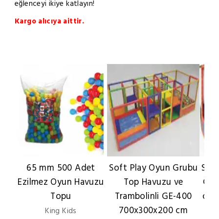
eğlenceyi ikiye katlayın!
Kargo alıcıya aittir.
65 mm 500 Adet
Soft Play Oyun Grubu
Sof
Ezilmez Oyun Havuzu
Top Havuzu ve
GE-
Topu
Trambolinli GE-400
cm 
700x300x200 cm
King Kids