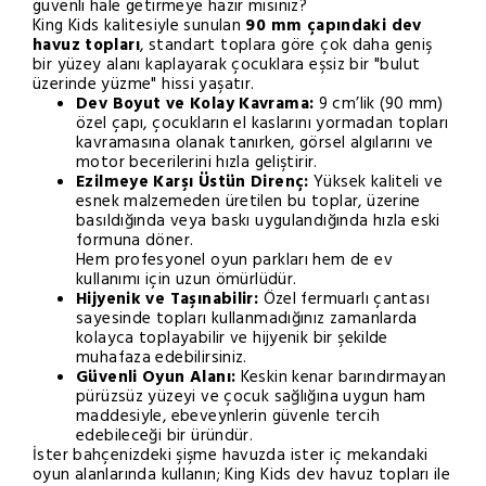
güvenli hale getirmeye hazır mısınız?
King Kids kalitesiyle sunulan
90 mm çapındaki dev
havuz topları
, standart toplara göre çok daha geniş
bir yüzey alanı kaplayarak çocuklara eşsiz bir "bulut
üzerinde yüzme" hissi yaşatır.
Dev Boyut ve Kolay Kavrama:
9 cm’lik (90 mm)
özel çapı, çocukların el kaslarını yormadan topları
kavramasına olanak tanırken, görsel algılarını ve
motor becerilerini hızla geliştirir.
Ezilmeye Karşı Üstün Direnç:
Yüksek kaliteli ve
esnek malzemeden üretilen bu toplar, üzerine
basıldığında veya baskı uygulandığında hızla eski
formuna döner.
Hem profesyonel oyun parkları hem de ev
kullanımı için uzun ömürlüdür.
Hijyenik ve Taşınabilir:
Özel fermuarlı çantası
sayesinde topları kullanmadığınız zamanlarda
kolayca toplayabilir ve hijyenik bir şekilde
muhafaza edebilirsiniz.
Güvenli Oyun Alanı:
Keskin kenar barındırmayan
pürüzsüz yüzeyi ve çocuk sağlığına uygun ham
maddesiyle, ebeveynlerin güvenle tercih
edebileceği bir üründür.
İster bahçenizdeki şişme havuzda ister iç mekandaki
oyun alanlarında kullanın; King Kids dev havuz topları ile