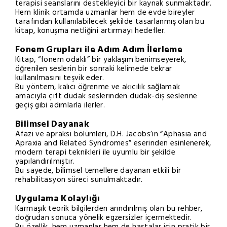
terapisi seanslarını destekleyici bir kaynak sunmaktadır.
Hem klinik ortamda uzmanlar hem de evde bireyler
tarafından kullanılabilecek şekilde tasarlanmış olan bu
kitap, konuşma netliğini artırmayı hedefler.
Fonem Grupları ile Adım Adım İlerleme
Kitap, “fonem odaklı” bir yaklaşım benimseyerek,
öğrenilen seslerin bir sonraki kelimede tekrar
kullanılmasını teşvik eder.
Bu yöntem, kalıcı öğrenme ve akıcılık sağlamak
amacıyla çift dudak seslerinden dudak-diş seslerine
geçiş gibi adımlarla ilerler.
Bilimsel Dayanak
Afazi ve apraksi bölümleri, D.H. Jacobs’ın “Aphasia and
Apraxia and Related Syndromes” eserinden esinlenerek,
modern terapi teknikleri ile uyumlu bir şekilde
yapılandırılmıştır.
Bu sayede, bilimsel temellere dayanan etkili bir
rehabilitasyon süreci sunulmaktadır.
Uygulama Kolaylığı
Karmaşık teorik bilgilerden arındırılmış olan bu rehber,
doğrudan sonuca yönelik egzersizler içermektedir.
Bu özellik, hem uzmanlar hem de hastalar için pratik bir