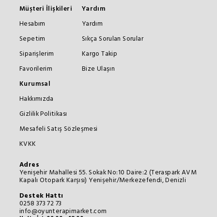
Müşteri İlişkileri
Yardım
Hesabım
Yardım
Sepetim
Sıkça Sorulan Sorular
Siparişlerim
Kargo Takip
Favorilerim
Bize Ulaşın
Kurumsal
Hakkımızda
Gizlilik Politikası
Mesafeli Satış Sözleşmesi
KVKK
Adres
Yenişehir Mahallesi 55. Sokak No:10 Daire:2 (Teraspark AVM
Kapalı Otopark Karşısı) Yenişehir/Merkezefendi, Denizli
Destek Hattı
0258 373 72 73
info@oyunterapimarket.com