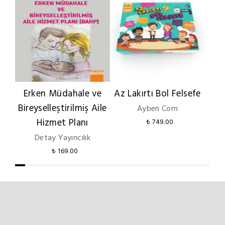
Erken Müdahale ve
Az Lakırtı Bol Felsefe
D
Bireyselleştirilmiş Aile
Ayben Com
Hizmet Planı
₺ 749.00
Detay Yayıncılık
₺ 169.00