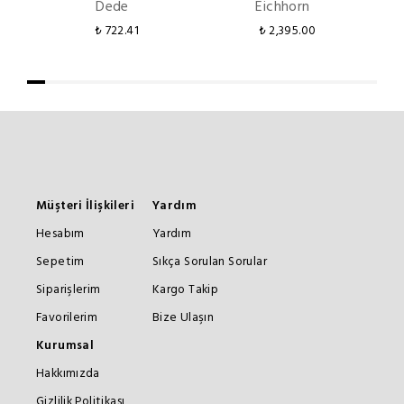
Dede
Eichhorn
₺ 722.41
₺ 2,395.00
₺ 
Müşteri İlişkileri
Yardım
Hesabım
Yardım
Sepetim
Sıkça Sorulan Sorular
Siparişlerim
Kargo Takip
Favorilerim
Bize Ulaşın
Kurumsal
Hakkımızda
Gizlilik Politikası