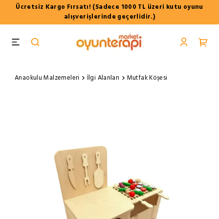
Ücretsiz Kargo Fırsatı! (Sadece 1000 TL üzeri kutu oyunu
alışverişlerinde geçerlidir.)
Anaokulu Malzemeleri
İlgi Alanları
Mutfak Köşesi