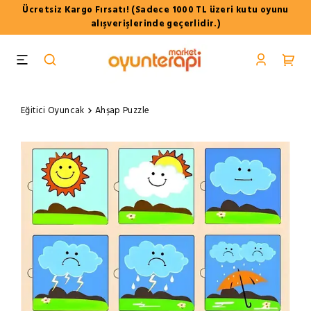
Ücretsiz Kargo Fırsatı! (Sadece 1000 TL üzeri kutu oyunu
alışverişlerinde geçerlidir.)
Eğitici Oyuncak
Ahşap Puzzle