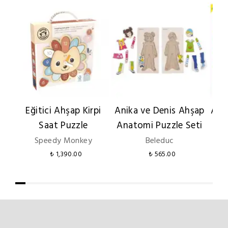
Eğitici Ahşap Kirpi
Anika ve Denis Ahşap
Ahş
Saat Puzzle
Anatomi Puzzle Seti
D
Speedy Monkey
Beleduc
₺ 1,390.00
₺ 565.00