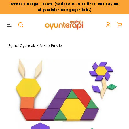
Ücretsiz Kargo Fırsatı! (Sadece 1000 TL üzeri kutu oyunu
alışverişlerinde geçerlidir.)
Eğitici Oyuncak
Ahşap Puzzle