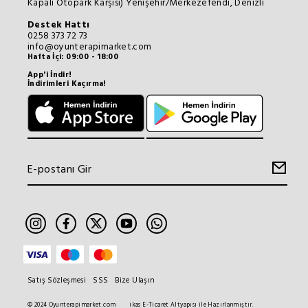
Kapalı Otopark Karşısı) Yenişehir/Merkezefendi, Denizli
Destek Hattı
0258 373 72 73
info@oyunterapimarket.com
Hafta İçi: 09:00 - 18:00
App'i İndir!
İndirimleri Kaçırma!
Satış Sözleşmesi
SSS
Bize Ulaşın
© 2024 Oyunterapimarket.com
ikas E-Ticaret Altyapısı ile Hazırlanmıştır.