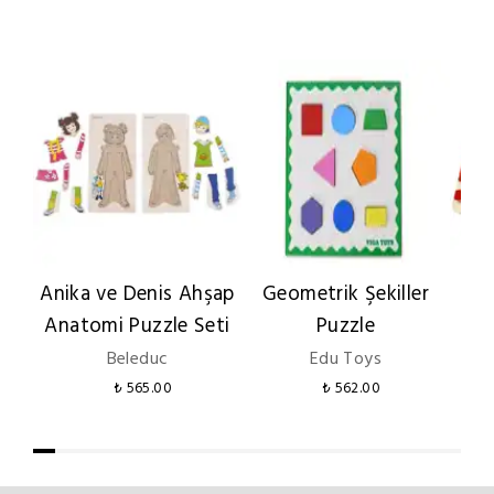
Anika ve Denis Ahşap
Geometrik Şekiller
M
Anatomi Puzzle Seti
Puzzle
Beleduc
Edu Toys
₺ 565.00
₺ 562.00