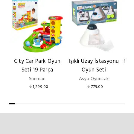
City Car Park Oyun
Işıklı Uzay İstasyonu
Fır
Seti 19 Parça
Oyun Seti
Sunman
Asya Oyuncak
₺ 1,299.00
₺ 779.00