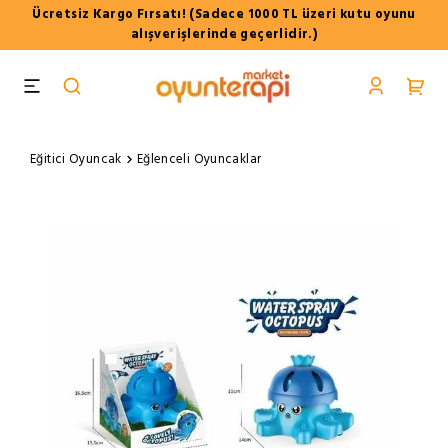
Ücretsiz Kargo Fırsatı! (Sadece 1000 TL üzeri kutu oyunu
alışverişlerinde geçerlidir.)
Eğitici Oyuncak
Eğlenceli Oyuncaklar