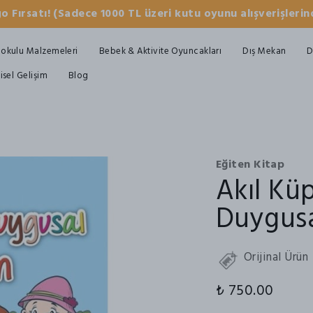
o Fırsatı! (Sadece 1000 TL üzeri kutu oyunu alışverişlerind
okulu Malzemeleri
Bebek & Aktivite Oyuncakları
Dış Mekan
D
şisel Gelişim
Blog
Eğiten Kitap
Akıl Kü
Duygusa
Orijinal Ürün
₺ 750.00