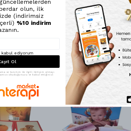
amacıyla, uygulam
 güncellemelerden
erdar olun, ilk
Her etkinliğin zo
nizde (indirimsiz
olarak belirtilmi
çerli)
%10 indirim
seviyelerine uygu
azanın.
Akıl Küpü, çocukl
bulundurarak, h
yaklaşım sunmakt
ı kabul ediyorum
ayıt Ol
ama ve tanıtım ile ilgili iletişim almayı
ikamızı okuduğunuzu ve kabul ettiğinizi