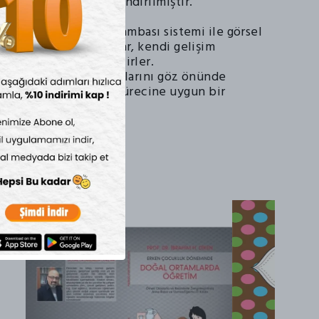
alar dikkatlice yapılandırılmıştır.
rluk derecesi, trafik lambası sistemi ile görsel
ştir; bu sayede çocuklar, kendi gelişim
n etkinlikleri seçebilirler.
arın bireysel farklılıklarını göz önünde
er çocuğun öğrenme sürecine uygun bir
adır.