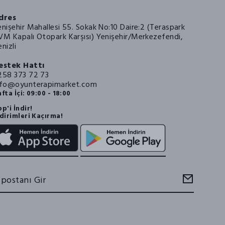
dres
enişehir Mahallesi 55. Sokak No:10 Daire:2 (Teraspark
VM Kapalı Otopark Karşısı) Yenişehir/Merkezefendi,
nizli
estek Hattı
258 373 72 73
nfo@oyunterapimarket.com
fta İçi: 09:00 - 18:00
p'i İndir!
dirimleri Kaçırma!