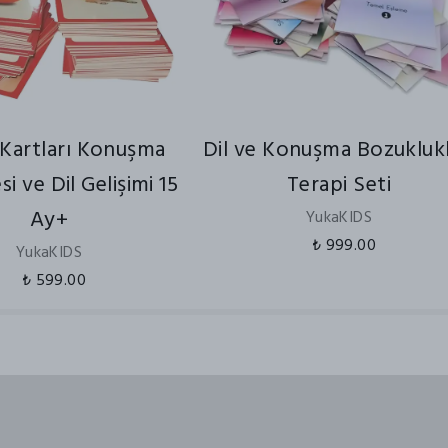
 Kartları Konuşma
Dil ve Konuşma Bozuklukl
i ve Dil Gelişimi 15
Terapi Seti
Ay+
YukaKIDS
₺ 999.00
YukaKIDS
₺ 599.00