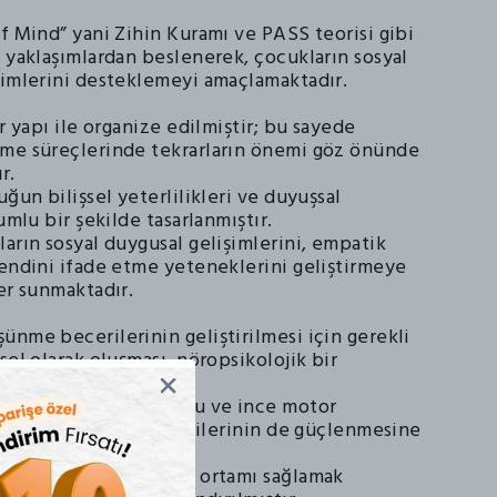
f Mind” yani Zihin Kuramı ve PASS teorisi gibi
 yaklaşımlardan beslenerek, çocukların sosyal
şimlerini desteklemeyi amaçlamaktadır.
ir yapı ile organize edilmiştir; bu sayede
me süreçlerinde tekrarların önemi göz önünde
r.
uğun bilişsel yeterlilikleri ve duyuşsal
umlu bir şekilde tasarlanmıştır.
arın sosyal duygusal gelişimlerini, empatik
kendini ifade etme yeteneklerini geliştirmeye
er sunmaktadır.
ünme becerilerinin geliştirilmesi için gerekli
sel olarak oluşması, nöropsikolojik bir
ele alınmıştır.
el-göz koordinasyonunu ve ince motor
ekleyerek, sosyal ilişkilerinin de güçlenmesine
tadır.
ive edici bir öğrenme ortamı sağlamak