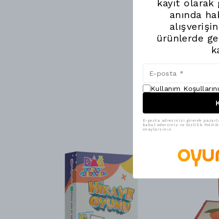
kayıt olarak
anında hab
alışverişi
ürünlerde ge
k
Kullanım Koşulların
K
E-posta adresinizi girerek pazarl
kabul edersiniz ve Gizlilik Polit
onaylarsınız.