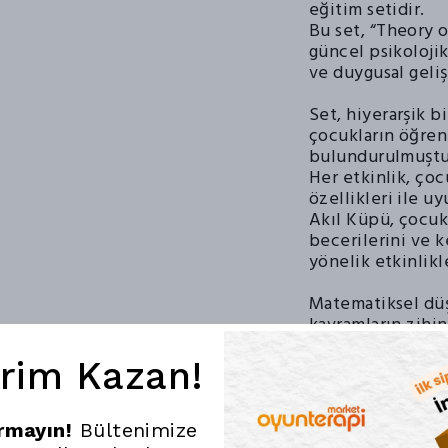
eğitim setidir.
Bu set, “Theory o
güncel psikolojik
ve duygusal geli
Set, hiyerarşik b
çocukların öğren
bulundurulmuştu
Her etkinlik, çoc
özellikleri ile uy
Akıl Küpü, çocukl
becerilerini ve 
yönelik etkinlikl
Matematiksel düş
kavramların zihin
gereklilik olarak 
Set, çocukların 
irim Kazan!
becerilerini dest
katkıda bulunmak
Eğlenceli ve mot
ırmayın!
Bültenimize