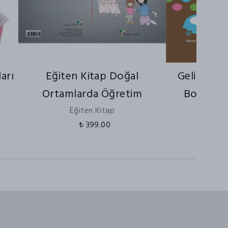
arı
Eğiten Kitap Doğal
Gelişimsel
Ortamlarda Öğretim
Bozukluk
Uyg
Eğiten Kitap
₺ 399.00
Deta