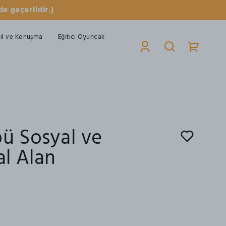
e geçerlidir.)
il ve Konuşma
Eğitici Oyuncak
pü Sosyal ve
l Alan