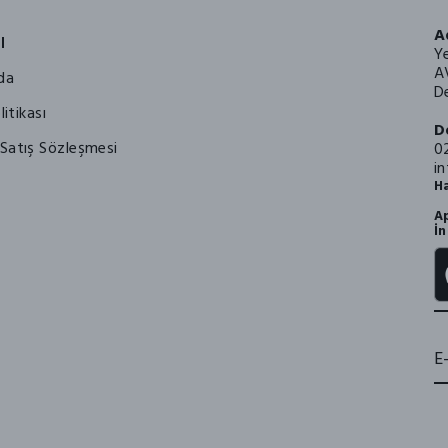
A
l
Y
A
da
De
litikası
D
Satış Sözleşmesi
0
i
Ha
Ap
İn