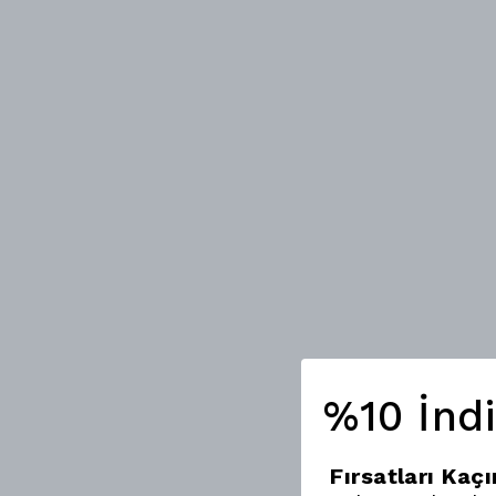
%10 İnd
Fırsatları Kaç