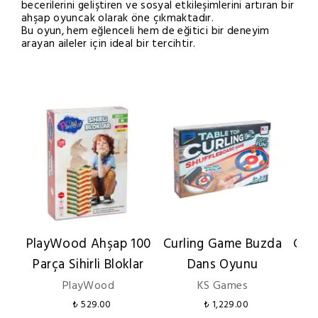
becerilerini geliştiren ve sosyal etkileşimlerini artıran bir
ahşap oyuncak olarak öne çıkmaktadır.
Bu oyun, hem eğlenceli hem de eğitici bir deneyim
arayan aileler için ideal bir tercihtir.
PlayWood Ahşap 100
Curling Game Buzda
Gia
Parça Sihirli Bloklar
Dans Oyunu
B
PlayWood
KS Games
₺ 529.00
₺ 1,229.00