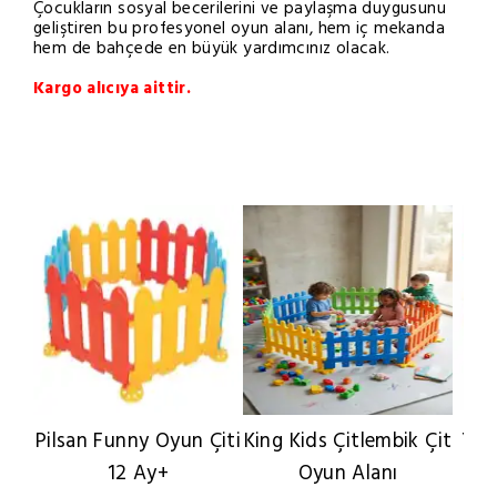
Çocukların sosyal becerilerini ve paylaşma duygusunu
geliştiren bu profesyonel oyun alanı, hem iç mekanda
hem de bahçede en büyük yardımcınız olacak.
Kargo alıcıya aittir.
Pilsan Funny Oyun Çiti
King Kids Çitlembik Çit
Yuv
12 Ay+
Oyun Alanı
Ç