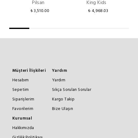
Pilsan
King Kids
₺ 3,510.00
₺ 4,968.03
Müşteri İlişkileri
Yardım
Hesabım
Yardım
Sepetim
Sıkça Sorulan Sorular
Siparişlerim
Kargo Takip
Favorilerim
Bize Ulaşın
Kurumsal
Hakkımızda
Gizlilik Politikası