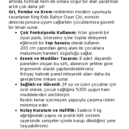
altında tutmak hem de onlara özgür bir alan yaratmak
artık çok daha şık!
Gri, Pembe ve Krem
renklerinin modern uyumuyla
tasarlanan King Kids Bahçe Oyun Çiti, evinizin
dekorasyonuna uyum sağlarken çocuklarınıza güvenli
bir liman sunar.
Çok Fonksiyonlu Kullanım:
İster güvenli bir
oyun parkı, isterseniz içine toplar ekleyerek
eğlenceli bir
top havuzu
olarak kullanın.
200 cm çapındaki geniş alanı ile çocuklara
maksimum hareket özgürlüğü sağlar.
Esnek ve Modüler Tasarım:
8 adet dayanıklı
panelden oluşan bu seti, alanınızın şekline göre
ergonomik olarak yapılandırabilirsiniz.
İhtiyaç halinde panel ekleyerek alanı daha da
genişletme imkanı sunar.
Sağlıklı ve Güvenli:
24 ay ve üzeri çocuklar için
özel olarak, çocuk sağlığına %100 uygun ham
maddelerden üretilmiştir.
Keskin kenar içermeyen yapısıyla çarpma riskini
minimize eder.
Kolay Kurulum ve Hafiflik:
Sadece 9 kg
ağırlığındaki yapısı ve pratik kilit sistemi
sayesinde saniyeler içinde kurup dilediğiniz yere
taşıyabilirsiniz.