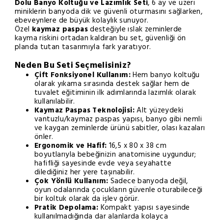
Dolu Banyo Koltuğu ve Lazımlık Seti
, 6 ay ve üzeri
miniklerin banyoda dik ve güvenli oturmasını sağlarken,
ebeveynlere de büyük kolaylık sunuyor.
Özel
kaymaz paspas
desteğiyle ıslak zeminlerde
kayma riskini ortadan kaldıran bu set, güvenliği ön
planda tutan tasarımıyla fark yaratıyor.
Neden Bu Seti Seçmelisiniz?
Çift Fonksiyonel Kullanım:
Hem banyo koltuğu
olarak yıkama sırasında destek sağlar hem de
tuvalet eğitiminin ilk adımlarında lazımlık olarak
kullanılabilir.
Kaymaz Paspas Teknolojisi:
Alt yüzeydeki
vantuzlu/kaymaz paspas yapısı, banyo gibi nemli
ve kaygan zeminlerde ürünü sabitler, olası kazaları
önler.
Ergonomik ve Hafif:
16,5 x 80 x 38 cm
boyutlarıyla bebeğinizin anatomisine uygundur;
hafifliği sayesinde evde veya seyahatte
dilediğiniz her yere taşınabilir.
Çok Yönlü Kullanım:
Sadece banyoda değil,
oyun odalarında çocukların güvenle oturabileceği
bir koltuk olarak da işlev görür.
Pratik Depolama:
Kompakt yapısı sayesinde
kullanılmadığında dar alanlarda kolayca