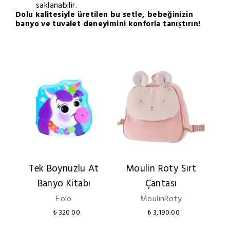
saklanabilir.
Dolu kalitesiyle üretilen bu setle, bebeğinizin
banyo ve tuvalet deneyimini konforla tanıştırın!
Tek Boynuzlu At
Moulin Roty Sırt
D
Banyo Kitabı
Çantası
M
Eolo
MoulinRoty
₺ 320.00
₺ 3,190.00