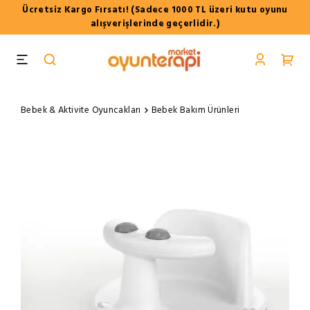
Ücretsiz Kargo Fırsatı! (Sadece 1000 TL üzeri kutu oyunu
alışverişlerinde geçerlidir.)
Bebek & Aktivite Oyuncakları
Bebek Bakım Ürünleri