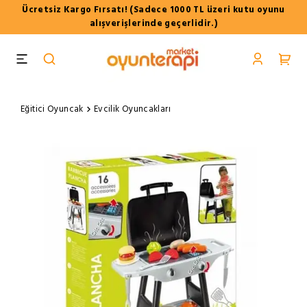
Ücretsiz Kargo Fırsatı! (Sadece 1000 TL üzeri kutu oyunu
alışverişlerinde geçerlidir.)
Eğitici Oyuncak
Evcilik Oyuncakları