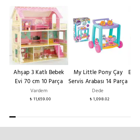
Ahşap 3 Katlı Bebek
My Little Pony Çay
Eich
Evi 70 cm 10 Parça
Servis Arabası 14 Parça
Vardem
Dede
₺ 11,659.00
₺ 1,098.02