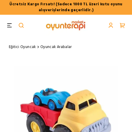
Ücretsiz Kargo Fırsatı! (Sadece 1000 TL üzeri kutu oyunu
alışverişlerinde geçerlidir.)
Eğitici Oyuncak
Oyuncak Arabalar