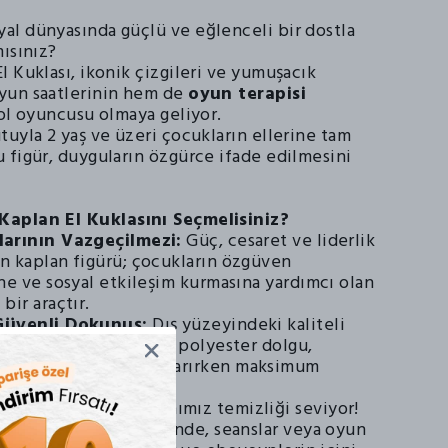
l dünyasında güçlü ve eğlenceli bir dostla
ısınız?
 Kuklası, ikonik çizgileri ve yumuşacık
yun saatlerinin hem de
oyun terapisi
rol oyuncusu olmaya geliyor.
tuyla 2 yaş ve üzeri çocukların ellerine tam
 figür, duyguların özgürce ifade edilmesini
aplan El Kuklasını Seçmelisiniz?
larının Vazgeçilmezi:
Güç, cesaret ve liderlik
n kaplan figürü; çocukların özgüven
ne ve sosyal etkileşim kurmasına yardımcı olan
bir araçtır.
Güvenli Dokunuş:
Dış yüzeyindeki kaliteli
ve içindeki dayanıklı polyester dolgu,
 dokunma duyusunu uyarırken maksimum
ar.
yun Deneyimi:
Kaplanımız temizliği seviyor!
anabilir yapısı sayesinde, seanslar veya oyun