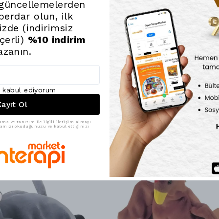
saatleri son
 güncellemelerden
rahatlatır.
erdar olun, ilk
Yaratıcı Ge
nizde (indirimsiz
iletişim bec
çerli)
%10 indirim
senaryolar o
azanın.
Beleduc güvences
kaliteli vakit ge
desteklemek için
ı kabul ediyorum
ayıt Ol
ama ve tanıtım ile ilgili iletişim almayı
ikamızı okuduğunuzu ve kabul ettiğinizi
22% İndirim
22% İnd