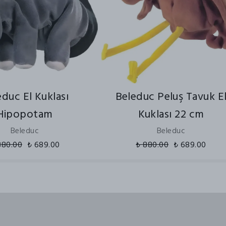
educ El Kuklası
Beleduc Peluş Tavuk E
Hipopotam
Kuklası 22 cm
Beleduc
Beleduc
880.00
₺ 689.00
₺ 880.00
₺ 689.00