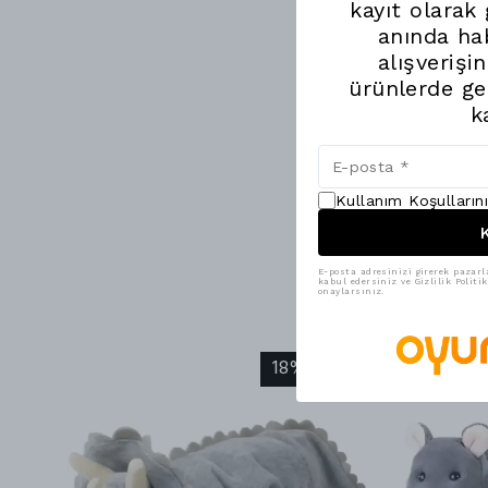
kayıt olarak
anında hab
alışverişi
ürünlerde ge
k
Kullanım Koşulların
K
E-posta adresinizi girerek pazarl
kabul edersiniz ve Gizlilik Polit
onaylarsınız.
18% İndirim