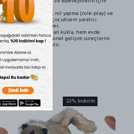
rası kolayca temizlenir ve ebeveynlerin içini
lişim:
Hikaye anlatımı, rol yapma (role-play) ve
erilerini geliştirirken çocukların yaratıcı
luşturmasını teşvik eder.
iyle üretilen bu kaplan kukla, hem evde
çirmek hem de profesyonel gelişim süreçlerini
 mükemmel bir tercihtir.
irim
22% İndirim