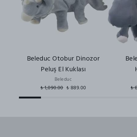
Beleduc Otobur Dinozor
Bel
Peluş El Kuklası
Beleduc
₺ 1,090.00
₺ 889.00
₺ 