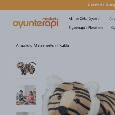
Ücretsiz Karg
Akıl ve Zeka Oyunları
Ana
Ergoterapi / Floortime
Ki
Anaokulu Malzemeleri
Kukla