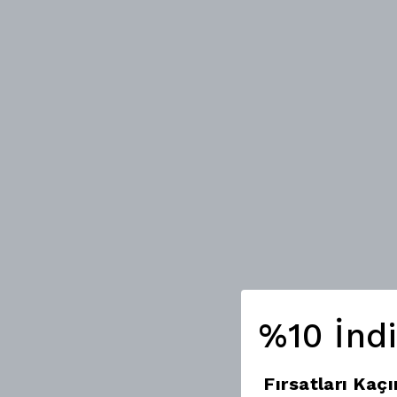
%10 İnd
Fırsatları Kaç