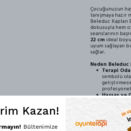
Çocuğunuzun haya
tanışmaya hazır m
Beleduc Kaplan El
dokusuyla hem o
seanslarının baş
22 cm
ideal boyu
uyum sağlayan bu
sağlar.
Neden Beleduc K
Terapi Oda
sembolü ola
geliştirmesi
profesyonel 
Hassas ve 
peluş kumaş 
çocukların
irim Kazan!
güvenlik sun
Hijyenik O
Tamamen yık
ırmayın!
Bültenimize