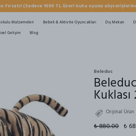
o Fırsatı! (Sadece 1000 TL üzeri kutu oyunu alışverişlerind
okulu Malzemeleri
Bebek & Aktivite Oyuncakları
Dış Mekan
D
şisel Gelişim
Blog
Beleduc
Beleduc
Kuklası
Orijinal Ürün
₺ 880.00
₺ 68