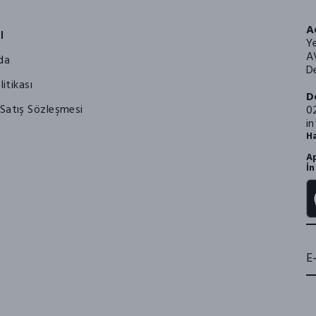
A
l
Y
A
da
De
litikası
D
Satış Sözleşmesi
0
i
Ha
Ap
İn