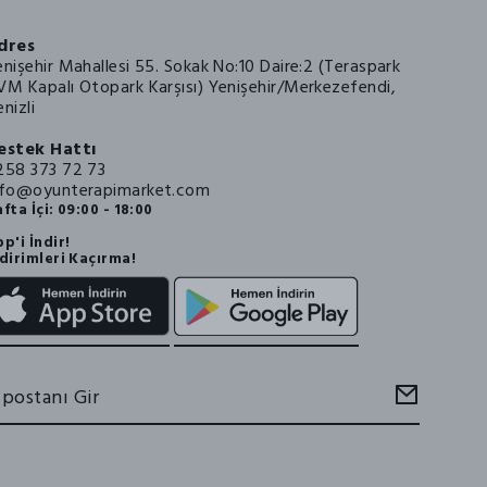
dres
enişehir Mahallesi 55. Sokak No:10 Daire:2 (Teraspark
VM Kapalı Otopark Karşısı) Yenişehir/Merkezefendi,
nizli
estek Hattı
258 373 72 73
nfo@oyunterapimarket.com
fta İçi: 09:00 - 18:00
p'i İndir!
dirimleri Kaçırma!