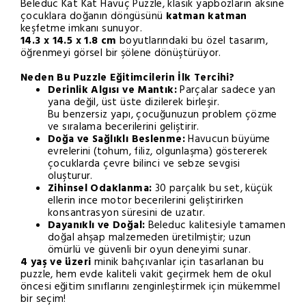
Beleduc Kat Kat Havuç Puzzle, klasik yapbozların aksine
çocuklara doğanın döngüsünü
katman katman
keşfetme imkanı sunuyor.
14.3 x 14.5 x 1.8 cm
boyutlarındaki bu özel tasarım,
öğrenmeyi görsel bir şölene dönüştürüyor.
Neden Bu Puzzle Eğitimcilerin İlk Tercihi?
Derinlik Algısı ve Mantık:
Parçalar sadece yan
yana değil, üst üste dizilerek birleşir.
Bu benzersiz yapı, çocuğunuzun problem çözme
ve sıralama becerilerini geliştirir.
Doğa ve Sağlıklı Beslenme:
Havucun büyüme
evrelerini (tohum, filiz, olgunlaşma) göstererek
çocuklarda çevre bilinci ve sebze sevgisi
oluşturur.
Zihinsel Odaklanma:
30 parçalık bu set, küçük
ellerin ince motor becerilerini geliştirirken
konsantrasyon süresini de uzatır.
Dayanıklı ve Doğal:
Beleduc kalitesiyle tamamen
doğal ahşap malzemeden üretilmiştir; uzun
ömürlü ve güvenli bir oyun deneyimi sunar.
4 yaş ve üzeri
minik bahçıvanlar için tasarlanan bu
puzzle, hem evde kaliteli vakit geçirmek hem de okul
öncesi eğitim sınıflarını zenginleştirmek için mükemmel
bir seçim!