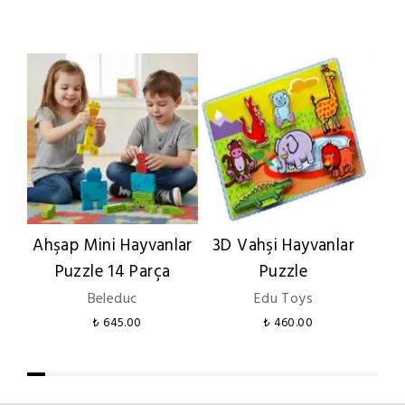
Ahşap Mini Hayvanlar
3D Vahşi Hayvanlar
B
Puzzle 14 Parça
Puzzle
Ha
Beleduc
Edu Toys
₺ 645.00
₺ 460.00