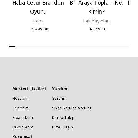
Haba Cesur Brandon
Bir Araya Topla – Ne,
Ben
Oyunu
Kimin?
Gör
Haba
Lali Yayınları
₺ 899.00
₺ 649.00
Müşteri İlişkileri
Yardım
Hesabım
Yardım
Sepetim
Sıkça Sorulan Sorular
Siparişlerim
Kargo Takip
Favorilerim
Bize Ulaşın
Kurumsal