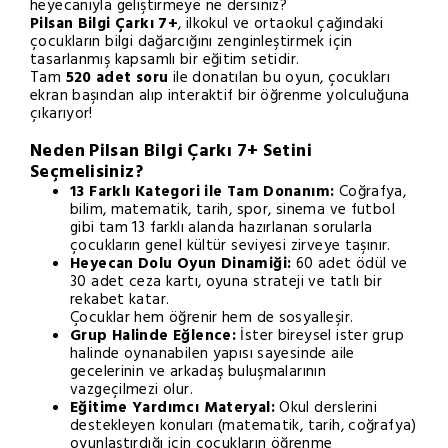
heyecanıyla geliştirmeye ne dersiniz?
Pilsan Bilgi Çarkı 7+
, ilkokul ve ortaokul çağındaki
çocukların bilgi dağarcığını zenginleştirmek için
tasarlanmış kapsamlı bir eğitim setidir.
Tam
520 adet soru
ile donatılan bu oyun, çocukları
ekran başından alıp interaktif bir öğrenme yolculuğuna
çıkarıyor!
Neden Pilsan Bilgi Çarkı 7+ Setini
Seçmelisiniz?
13 Farklı Kategori ile Tam Donanım:
Coğrafya,
bilim, matematik, tarih, spor, sinema ve futbol
gibi tam 13 farklı alanda hazırlanan sorularla
çocukların genel kültür seviyesi zirveye taşınır.
Heyecan Dolu Oyun Dinamiği:
60 adet ödül ve
30 adet ceza kartı, oyuna strateji ve tatlı bir
rekabet katar.
Çocuklar hem öğrenir hem de sosyalleşir.
Grup Halinde Eğlence:
İster bireysel ister grup
halinde oynanabilen yapısı sayesinde aile
gecelerinin ve arkadaş buluşmalarının
vazgeçilmezi olur.
Eğitime Yardımcı Materyal:
Okul derslerini
destekleyen konuları (matematik, tarih, coğrafya)
oyunlaştırdığı için çocukların öğrenme