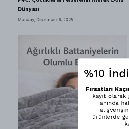
P4C: Çocuklarla Felsefenin Merak Dolu
Dünyası
Monday, December 8, 2025
%10 İnd
Fırsatları Kaç
kayıt olarak
anında hab
alışverişi
ürünlerde ge
k