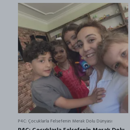
P4C: Çocuklarla Felsefenin Merak Dolu Dünyası