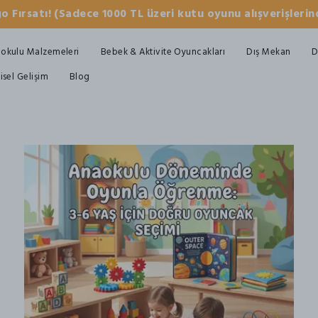
o Fırsatı! (Sadece 1000 TL üzeri kutu oyunu alışverişlerind
okulu Malzemeleri
Bebek & Aktivite Oyuncakları
Dış Mekan
D
şisel Gelişim
Blog