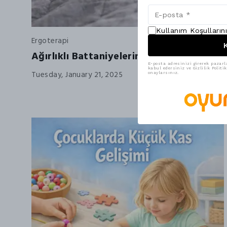
Kullanım Koşulların
Ergoterapi
K
Ağırlıklı Battaniyelerin Olumlu Etkileri
E-posta adresinizi girerek pazarl
kabul edersiniz ve Gizlilik Polit
Tuesday, January 21, 2025
onaylarsınız.