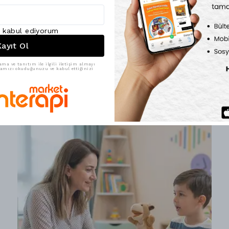
ı kabul ediyorum
Otizm
ayıt Ol
Otizm'de Duyusal Problemler
ama ve tanıtım ile ilgili iletişim almayı
ikamızı okuduğunuzu ve kabul ettiğinizi
Saturday, November 16, 2024