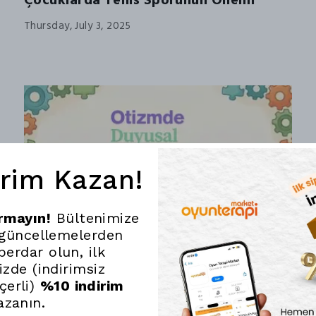
Çocuklarda Tenis Sporunun Önemi
Thursday, July 3, 2025
irim Kazan!
ırmayın!
Bültenimize
 güncellemelerden
erdar olun, ilk
nizde (indirimsiz
çerli)
%10 indirim
azanın.