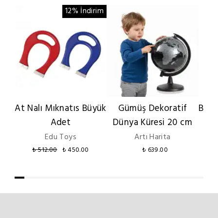
12% İndirim
At Nalı Mıknatıs Büyük
Gümüş Dekoratif
Büyü
Adet
Dünya Küresi 20 cm
Edu Toys
Artı Harita
₺ 512.00
₺ 450.00
₺ 639.00