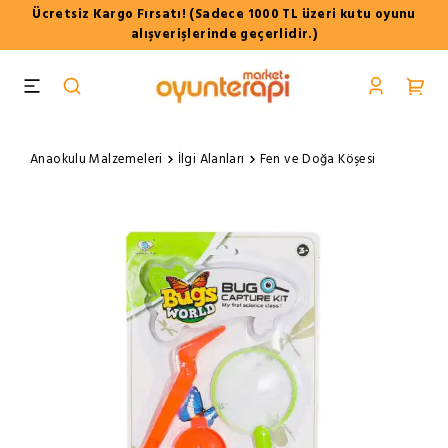
Ücretsiz Kargo Fırsatı! (Sadece 1000 TL üzeri kutu oyunu
alışverişlerinde geçerlidir.)
Anaokulu Malzemeleri
İlgi Alanları
Fen ve Doğa Köşesi