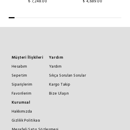
₺ 7,248.00
₺ 4,689.00
₺ 
Müşteri İlişkileri
Yardım
Hesabım
Yardım
Sepetim
Sıkça Sorulan Sorular
Siparişlerim
Kargo Takip
Favorilerim
Bize Ulaşın
Kurumsal
Hakkımızda
Gizlilik Politikası
Mesafeli Satış Sözleşmesi