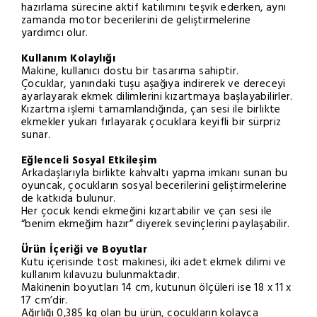
hazırlama sürecine aktif katılımını teşvik ederken, aynı
zamanda motor becerilerini de geliştirmelerine
yardımcı olur.
Kullanım Kolaylığı
Makine, kullanıcı dostu bir tasarıma sahiptir.
Çocuklar, yanındaki tuşu aşağıya indirerek ve dereceyi
ayarlayarak ekmek dilimlerini kızartmaya başlayabilirler.
Kızartma işlemi tamamlandığında, çan sesi ile birlikte
ekmekler yukarı fırlayarak çocuklara keyifli bir sürpriz
sunar.
Eğlenceli Sosyal Etkileşim
Arkadaşlarıyla birlikte kahvaltı yapma imkanı sunan bu
oyuncak, çocukların sosyal becerilerini geliştirmelerine
de katkıda bulunur.
Her çocuk kendi ekmeğini kızartabilir ve çan sesi ile
“benim ekmeğim hazır” diyerek sevinçlerini paylaşabilir.
Ürün İçeriği ve Boyutlar
Kutu içerisinde tost makinesi, iki adet ekmek dilimi ve
kullanım kılavuzu bulunmaktadır.
Makinenin boyutları 14 cm, kutunun ölçüleri ise 18 x 11 x
17 cm’dir.
Ağırlığı 0,385 kg olan bu ürün, çocukların kolayca