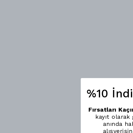
%10 İnd
Fırsatları Kaç
kayıt olarak
anında hab
alışverişi