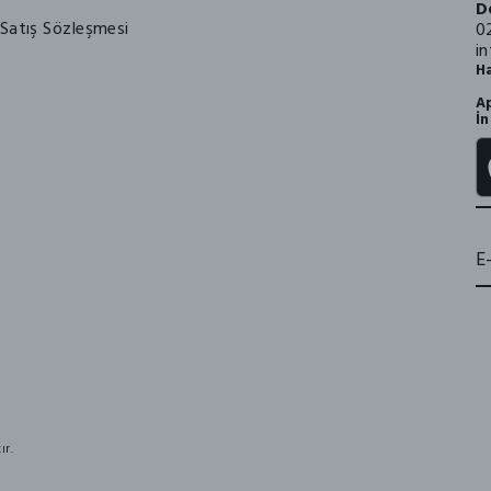
D
Satış Sözleşmesi
0
i
Ha
Ap
İn
ır.