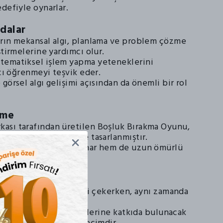
defiyle oynarlar.
ydalar
rın mekansal algı, planlama ve problem çözme
ştirmelerine yardımcı olur.
tematiksel işlem yapma yeteneklerini
ıcı öğrenmeyi teşvik eder.
görsel algı gelişimi açısından da önemli bir rol
eme
sı tarafından üretilen Boşluk Bırakma Oyunu,
uk dostu malzemelerle tasarlanmıştır.
 bir oyun deneyimi sunar hem de uzun ömürlü
itici
yla çocukların dikkatini çekerken, aynı zamanda
im sunar.
uklarının gelişim süreçlerine katkıda bulunacak