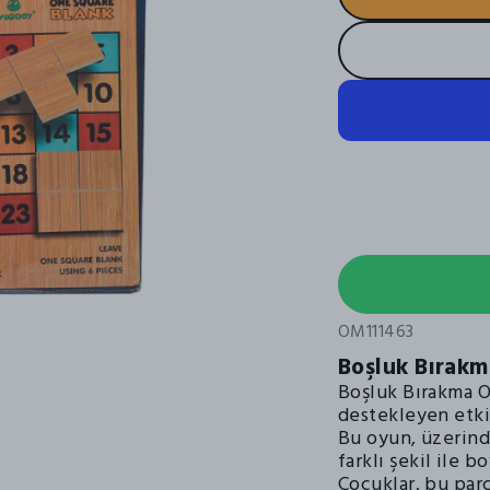
OM111463
Boşluk Bırak
Boşluk Bırakma Oy
destekleyen etki
Bu oyun, üzerinde
farklı şekil ile 
Çocuklar, bu parç