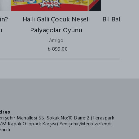
in?
Halli Galli Çocuk Neşeli
Bil Bakalım 
u
Palyaçolar Oyunu
C
₺ 449
Amigo
₺ 899.00
dres
enişehir Mahallesi 55. Sokak No:10 Daire:2 (Teraspark
VM Kapalı Otopark Karşısı) Yenişehir/Merkezefendi,
nizli