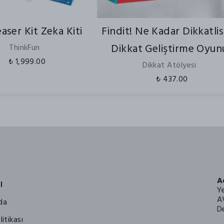
aser Kit Zeka Kiti
Findit! Ne Kadar Dikkatlis
Dikkat Geliştirme Oyun
ThinkFun
₺ 1,999.00
Dikkat Atölyesi
₺ 437.00
A
l
Y
A
da
De
litikası