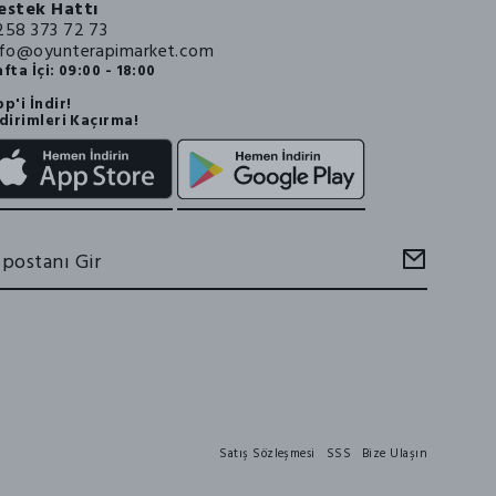
estek Hattı
258 373 72 73
nfo@oyunterapimarket.com
fta İçi: 09:00 - 18:00
p'i İndir!
dirimleri Kaçırma!
Satış Sözleşmesi
SSS
Bize Ulaşın