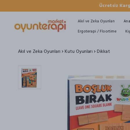
Ücretsiz Karg
Akıl ve Zeka Oyunları
Ana
Ergoterapi / Floortime
Ki
Akıl ve Zeka Oyunları
Kutu Oyunları
Dikkat