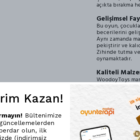
açıkta bırakma he
Gelişimsel Fa
Bu oyun, çocukla
becerilerini geli
Aynı zamanda ma
pekiştirir ve kal
Zihinde tutma ve 
oynamaktadır.
Kaliteli Malz
WoodoyToys marka
dayanıklı ve çoc
Bu, hem güvenli
irim Kazan!
kullanım sağlar.
Eğlenceli ve Eğ
ırmayın!
Bültenimize
Eğlenceli yapısı
 güncellemelerden
eğitici bir deney
erdar olun, ilk
Aileler için, çoc
nizde (indirimsiz