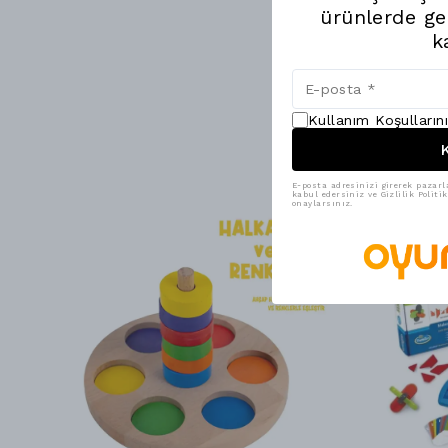
ürünlerde ge
k
Kullanım Koşulların
K
E-posta adresinizi girerek pazarl
kabul edersiniz ve Gizlilik Polit
onaylarsınız.