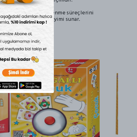
yışında mükemmel bir seçimdir.
yunu, çocukların öğrenme süreçlerini
lenceli bir oyun deneyimi sunar.