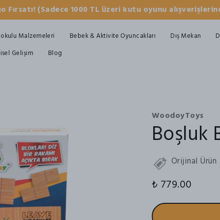
o Fırsatı! (Sadece 1000 TL üzeri kutu oyunu alışverişlerind
okulu Malzemeleri
Bebek & Aktivite Oyuncakları
Dış Mekan
D
şisel Gelişim
Blog
WoodoyToys
Boşluk 
Orijinal Ürün
₺ 779.00