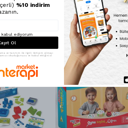
bir aktivite ara
çerli)
%10 indirim
Boşluk Bırakma O
azanın.
desteklerken, eğ
ı kabul ediyorum
ayıt Ol
ama ve tanıtım ile ilgili iletişim almayı
ikamızı okuduğunuzu ve kabul ettiğinizi