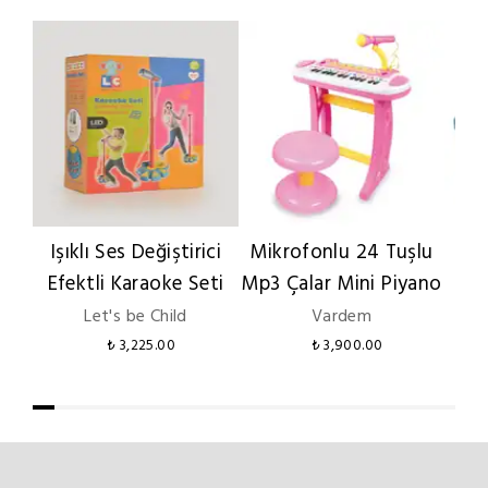
Işıklı Ses Değiştirici
Mikrofonlu 24 Tuşlu
Mou
Efektli Karaoke Seti
Mp3 Çalar Mini Piyano
Ahş
Let's be Child
Vardem
₺ 3,225.00
₺ 3,900.00