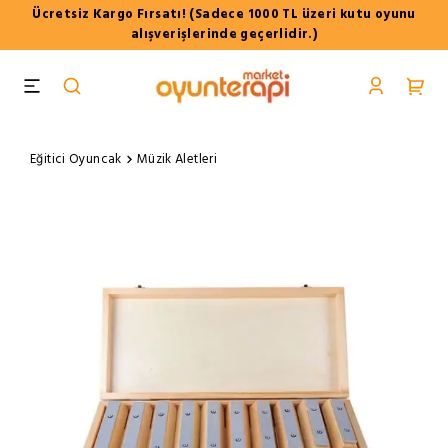
Ücretsiz Kargo Fırsatı! (Sadece 1000 TL üzeri kutu oyunu
alışverişlerinde geçerlidir.)
Eğitici Oyuncak
Müzik Aletleri