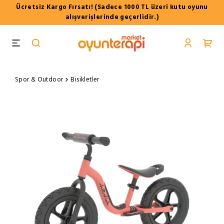
Ücretsiz Kargo Fırsatı! (Sadece 1000 TL üzeri kutu oyunu
alışverişlerinde geçerlidir.)
Spor & Outdoor
Bisikletler