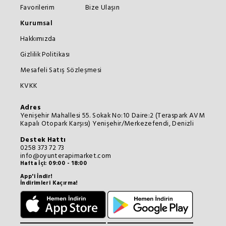
Favorilerim
Bize Ulaşın
Kurumsal
Hakkımızda
Gizlilik Politikası
Mesafeli Satış Sözleşmesi
KVKK
Adres
Yenişehir Mahallesi 55. Sokak No:10 Daire:2 (Teraspark AVM
Kapalı Otopark Karşısı) Yenişehir/Merkezefendi, Denizli
Destek Hattı
0258 373 72 73
info@oyunterapimarket.com
Hafta İçi: 09:00 - 18:00
App'i İndir!
İndirimleri Kaçırma!