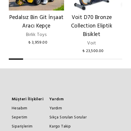
Pedalsız Bin Git İnşaat
Voit D70 Bronze
Bu
Aracı Kepçe
Collection Eliptik
K
Bisiklet
B
Birlik Toys
₺ 3,959.00
Voit
₺ 23,500.00
Müşteri İlişkileri
Yardım
Hesabım
Yardım
Sepetim
Sıkça Sorulan Sorular
Siparişlerim
Kargo Takip