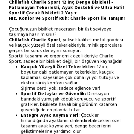
Chillafish Charlie Sport 12 İnç Denge Bisikleti -
Patlamayan Tekerlekli, Ayak Destekli ve Ultra Hafif
Sportif Çocuk Bisikleti 2 Yaş +
Hız, Konfor ve Sportif Ruh: Charlie Sport ile Tanışın!
Çocuğunuzun bisiklet macerasını bir üst seviyeye
taşımaya hazır mısınız?
Chillafish Charlie Sport
, yüksek kaliteli metal gövdesi
ve kauçuk yüzeyli özel tekerlekleriyle, minik sporculara
gerçek bir sürüş deneyimi sunuyor.
Sportif tasarımı ve ergonomik özellikleriyle Charlie
Sport, sadece bir bisiklet değil, bir özgüven kaynağıdır!
Kauçuk Yüzeyli Özel Tekerlekler:
12 inç
boyutundaki patlamayan tekerlekler, kauçuk
kaplaması sayesinde çok daha iyi yol tutuşu ve
ekstra sürüş konforu sağlar.
Şişirme derdi yok, sadece eğlence var!
Sportif Detaylar ve Güvenlik:
Direksiyon
barındaki yumuşak köpük koruyucu ve sportif
grafikler, bisiklete havalı bir görünüm katarken
güvenliği de ön planda tutar.
Entegre Ayak Koyma Yeri:
Çocuklar
hızlandığında ayaklarını dinlendirebilecekleri özel
tasarım ayak koyma yeri, denge becerilerini
geliştirmelerine yardımcı olur.