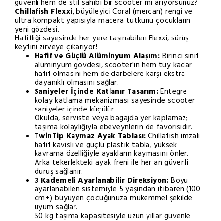
güvenli hem de stil sahibi bir scooter mı arıyorsunuz?
Chillafish Flexxi
, büyüleyici Coral (mercan) rengi ve
ultra kompakt yapısıyla macera tutkunu çocukların
yeni gözdesi.
Hafifliği sayesinde her yere taşınabilen Flexxi, sürüş
keyfini zirveye çıkarıyor!
Hafif ve Güçlü Alüminyum Alaşım:
Birinci sınıf
alüminyum gövdesi, scooter'ın hem tüy kadar
hafif olmasını hem de darbelere karşı ekstra
dayanıklı olmasını sağlar.
Saniyeler İçinde Katlanır Tasarım:
Entegre
kolay katlama mekanizması sayesinde scooter
saniyeler içinde küçülür.
Okulda, serviste veya bagajda yer kaplamaz;
taşıma kolaylığıyla ebeveynlerin de favorisidir.
TwinTip Kaymaz Ayak Tablası:
Chillafish imzalı
hafif kavisli ve güçlü plastik tabla, yüksek
kavrama özelliğiyle ayakların kaymasını önler.
Arka tekerlekteki ayak freni ile her an güvenli
duruş sağlanır.
3 Kademeli Ayarlanabilir Direksiyon:
Boyu
ayarlanabilen sistemiyle 5 yaşından itibaren (100
cm+) büyüyen çocuğunuza mükemmel şekilde
uyum sağlar.
50 kg taşıma kapasitesiyle uzun yıllar güvenle