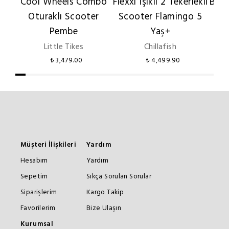
Cool Wheels Combo
Flexxi Işıklı 2 Tekerlekli
Boon
Oturaklı Scooter
Scooter Flamingo 5
S
Pembe
Yaş+
Little Tikes
Chillafish
₺ 3,479.00
₺ 4,499.90
Müşteri İlişkileri
Yardım
Hesabım
Yardım
Sepetim
Sıkça Sorulan Sorular
Siparişlerim
Kargo Takip
Favorilerim
Bize Ulaşın
Kurumsal