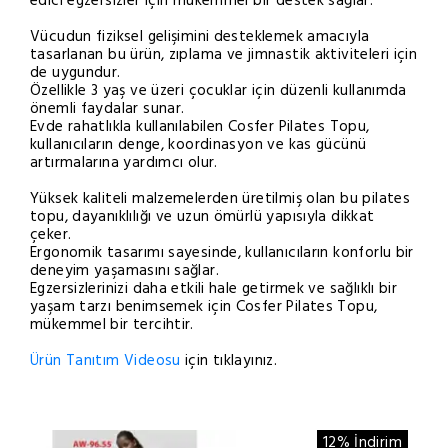
edici egzersizler için mükemmel bir destek sağlar.
Vücudun fiziksel gelişimini desteklemek amacıyla
tasarlanan bu ürün, zıplama ve jimnastik aktiviteleri için
de uygundur.
Özellikle 3 yaş ve üzeri çocuklar için düzenli kullanımda
önemli faydalar sunar.
Evde rahatlıkla kullanılabilen Cosfer Pilates Topu,
kullanıcıların denge, koordinasyon ve kas gücünü
artırmalarına yardımcı olur.
Yüksek kaliteli malzemelerden üretilmiş olan bu pilates
topu, dayanıklılığı ve uzun ömürlü yapısıyla dikkat
çeker.
Ergonomik tasarımı sayesinde, kullanıcıların konforlu bir
deneyim yaşamasını sağlar.
Egzersizlerinizi daha etkili hale getirmek ve sağlıklı bir
yaşam tarzı benimsemek için Cosfer Pilates Topu,
mükemmel bir tercihtir.
Ürün Tanıtım Videosu
için tıklayınız.
12% İndirim