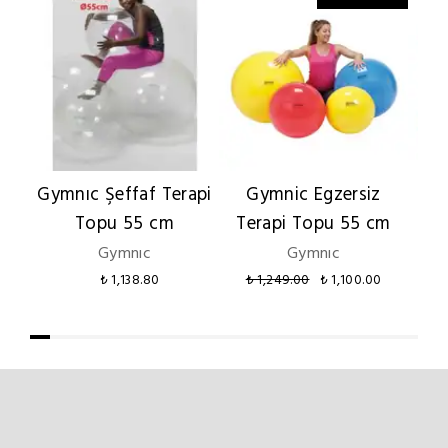
Gymnıc Şeffaf Terapi
Gymnic Egzersiz
Dik
Topu 55 cm
Terapi Topu 55 cm
Gymnıc
Gymnıc
₺ 1,138.80
₺ 1,249.00
₺ 1,100.00