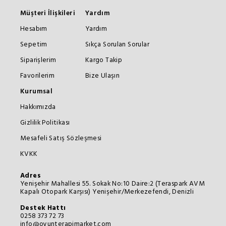
Müşteri İlişkileri
Yardım
Hesabım
Yardım
Sepetim
Sıkça Sorulan Sorular
Siparişlerim
Kargo Takip
Favorilerim
Bize Ulaşın
Kurumsal
Hakkımızda
Gizlilik Politikası
Mesafeli Satış Sözleşmesi
KVKK
Adres
Yenişehir Mahallesi 55. Sokak No:10 Daire:2 (Teraspark AVM
Kapalı Otopark Karşısı) Yenişehir/Merkezefendi, Denizli
Destek Hattı
0258 373 72 73
info@oyunterapimarket.com