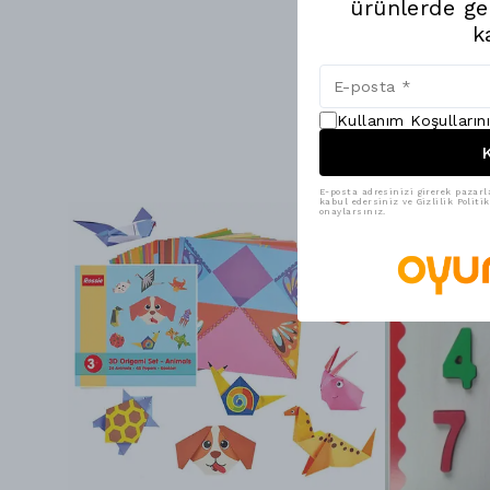
ürünlerde ge
k
Kullanım Koşulların
K
E-posta adresinizi girerek pazarl
kabul edersiniz ve Gizlilik Polit
onaylarsınız.