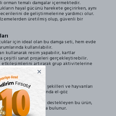
tli orman temalı damgalar içermektedir.
ukların hayal gücünü harekete geçirirken, aynı
cerilerini de geliştirmelerine yardımcı olur.
alzemelerden üretilmiş olup, güvenli bir
ları
cuklar için ideal olan bu damga seti, hem evde
umlarında kullanılabilir.
rı kullanarak resim yapabilir, kartlar
a çeşitli sanat projeleri gerçekleştirebilir.
 etkileşimlerini artırarak grup aktivitelerine
lurlar.
dalar
 çocukların renkleri, şekilleri ve hayvanları
mcı olurken, aynı zamanda el-göz
geliştirmektedir.
kilde öğrenme sürecini destekleyen bu ürün,
el gelişimlerine katkıda bulunur.