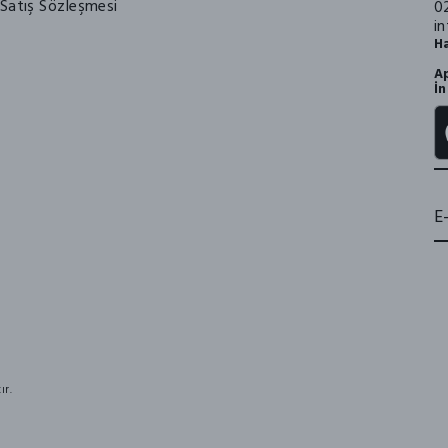
Satış Sözleşmesi
0
i
Ha
Ap
İn
ır.