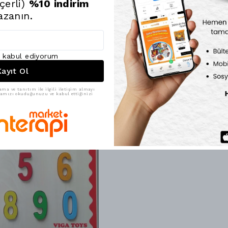
çerli)
%10 indirim
Anthony Peters’i
azanın.
geçirmesini sağla
işlev görmektedi
ı kabul ediyorum
ayıt Ol
ama ve tanıtım ile ilgili iletişim almayı
ikamızı okuduğunuzu ve kabul ettiğinizi
21% İndirim