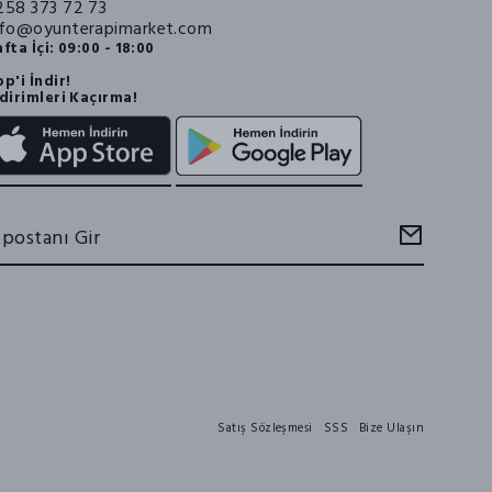
258 373 72 73
nfo@oyunterapimarket.com
fta İçi: 09:00 - 18:00
p'i İndir!
dirimleri Kaçırma!
Satış Sözleşmesi
SSS
Bize Ulaşın