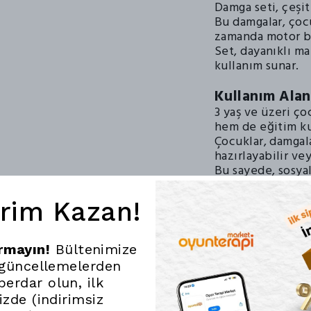
Damga seti, çeşi
Bu damgalar, çoc
zamanda motor be
Set, dayanıklı m
kullanım sunar.
Kullanım Alan
3 yaş ve üzeri ço
hem de eğitim kur
Çocuklar, damgala
hazırlayabilir vey
Bu sayede, sosyal
katılma fırsatı bu
irim Kazan!
Eğitimsel Fay
Damga Seti Orman,
tanımasına yardı
ırmayın!
Bültenimize
koordinasyonunu 
 güncellemelerden
Eğlenceli bir şe
erdar olun, ilk
çocukların bilişs
nizde (indirimsiz