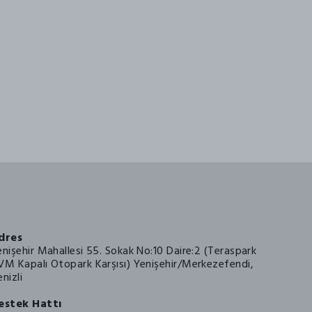
dres
enişehir Mahallesi 55. Sokak No:10 Daire:2 (Teraspark
VM Kapalı Otopark Karşısı) Yenişehir/Merkezefendi,
nizli
estek Hattı