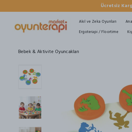
Ücretsiz Karg
Akıl ve Zeka Oyunları
Ana
Ergoterapi / Floortime
Ki
Bebek & Aktivite Oyuncakları