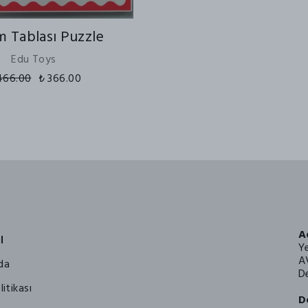
 Tablası Puzzle
Edu Toys
466.00
₺ 366.00
A
l
Y
A
da
De
litikası
D