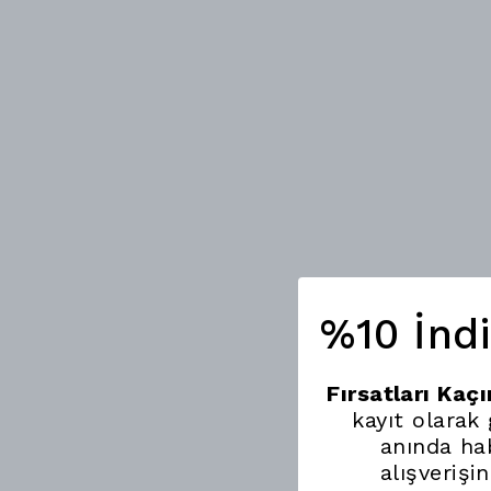
%10 İnd
Fırsatları Kaç
kayıt olarak
anında hab
alışverişi