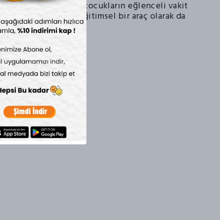
n Damga Seti Orman, çocukların eğlenceli vakit
rken, aynı zamanda eğitimsel bir araç olarak da
r.