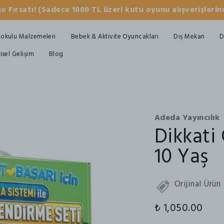
o Fırsatı! (Sadece 1000 TL üzeri kutu oyunu alışverişlerind
okulu Malzemeleri
Bebek & Aktivite Oyuncakları
Dış Mekan
D
şisel Gelişim
Blog
Adeda Yayıncılık
Dikkati
10 Yaş
Orijinal Ürün
₺ 1,050.00