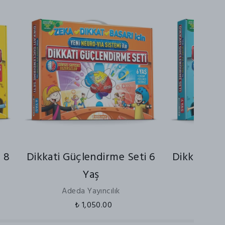
 8
Dikkati Güçlendirme Seti 6
Dikkati Gü
Yaş
Adeda Yayıncılık
Aded
₺ 1,050.00
₺