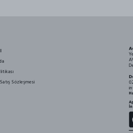
A
l
Y
A
da
De
litikası
D
Satış Sözleşmesi
0
i
Ha
Ap
İn