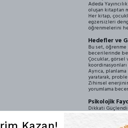
Adeda Yayıncılık
oluşan kitaptan 
Her kitap, çocukl
egzersizleri deng
öğrenmelerini he
Hedefler ve 
Bu set, öğrenme s
becerilerinde beli
Çocuklar, görsel v
koordinasyonları 
Ayrıca, planlama 
yaratarak, proble
Zihinsel enerjin
yorumlama beceri
Psikolojik Fay
Dikkati Güçlendi
başarılı olma duy
Çalışma sevgisini
irim Kazan!
şekilde değerlen