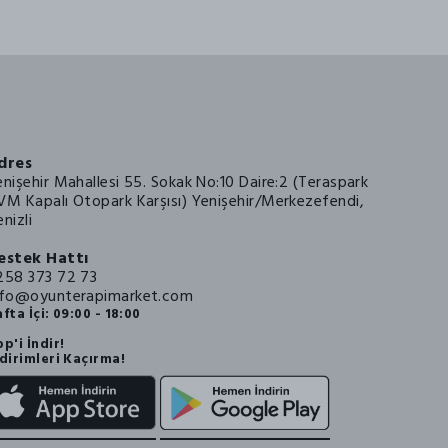
dres
enişehir Mahallesi 55. Sokak No:10 Daire:2 (Teraspark
VM Kapalı Otopark Karşısı) Yenişehir/Merkezefendi,
nizli
estek Hattı
258 373 72 73
nfo@oyunterapimarket.com
fta İçi: 09:00 - 18:00
p'i İndir!
dirimleri Kaçırma!