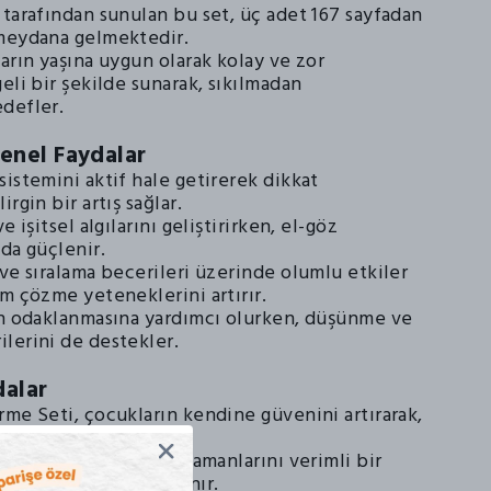
 tarafından sunulan bu set, üç adet 167 sayfadan
meydana gelmektedir.
arın yaşına uygun olarak kolay ve zor
eli bir şekilde sunarak, sıkılmadan
defler.
Genel Faydalar
istemini aktif hale getirerek dikkat
rgin bir artış sağlar.
e işitsel algılarını geliştirirken, el-göz
da güçlenir.
ve sıralama becerileri üzerinde olumlu etkiler
m çözme yeteneklerini artırır.
in odaklanmasına yardımcı olurken, düşünme ve
lerini de destekler.
dalar
rme Seti, çocukların kendine güvenini artırarak,
gusunu pekiştirir.
 teşvik ederken, boş zamanlarını verimli bir
dirmelerine olanak tanır.