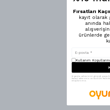
Fırsatları Kaç
kayıt olarak
anında hab
alışverişi
ürünlerde ge
k
Kullanım Koşulların
K
E-posta adresinizi girerek pazarl
kabul edersiniz ve Gizlilik Polit
onaylarsınız.