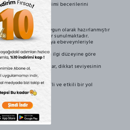
 kontrol ve öfke yönetimi becerilerini
ımcı olur.
matları
i, çocukların yaşına uygun olarak hazırlanmıştır
a için detaylı talimatlar sunulmaktadır.
z olarak çalışabilir veya ebeveynleriyle
ebilirler.
esnek olup, çocukların ilgi düzeyine göre
larak yapılan çalışmalar, dikkat seviyesinin
ğlar.
mek için bu set, keyifli ve etkili bir yol