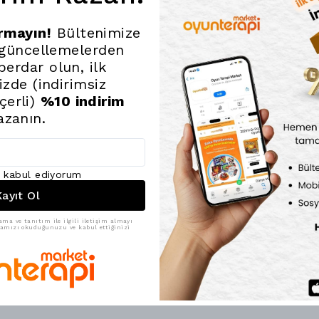
Ayrıca, duygusal
geliştirmeye yard
ırmayın!
Bültenimize
 güncellemelerden
Uygulama Tali
erdar olun, ilk
Setin egzersizler
nizde (indirimsiz
ve her bir çalışm
çerli)
%10 indirim
Çocuklar, bağımsı
birlikte çözümley
azanın.
Çalışma süreleri 
ayarlanabilir.
Her gün düzenli o
artmasına katkı sa
ı kabul ediyorum
ayıt Ol
Dikkati güçlendir
sunmaktadır.
ama ve tanıtım ile ilgili iletişim almayı
ikamızı okuduğunuzu ve kabul ettiğinizi