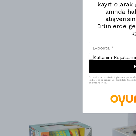
kayıt olarak
anında hab
alışverişi
ürünlerde ge
k
Kullanım Koşulların
K
E-posta adresinizi girerek pazarl
kabul edersiniz ve Gizlilik Polit
onaylarsınız.