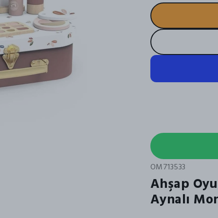
OM713533
Ahşap Oyun
Aynalı Mon