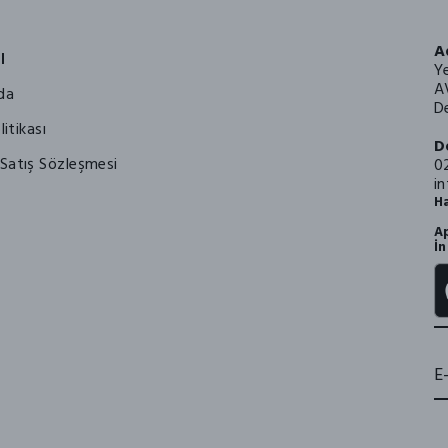
A
l
Y
A
da
De
litikası
D
Satış Sözleşmesi
0
i
Ha
Ap
İn