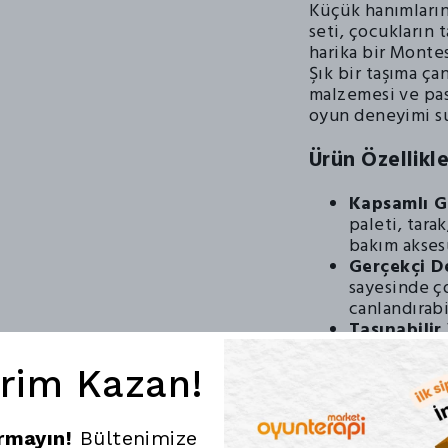
Küçük hanımların
seti, çocukların 
harika bir Monte
Şık bir taşıma ça
malzemesi ve pas
oyun deneyimi s
Ürün Özellikle
Kapsamlı Gü
paleti, tara
bakım akses
Gerçekçi D
sayesinde ço
canlandırabi
Taşınabilir
dayanıklı ta
her yere taş
irim Kazan!
Doğal ve Sa
ahşap malze
boyalarla re
ırmayın!
Bültenimize