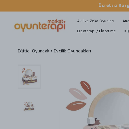
Ücretsiz Karg
Akıl ve Zeka Oyunları
Ana
Ergoterapi / Floortime
Ki
Eğitici Oyuncak
Evcilik Oyuncakları