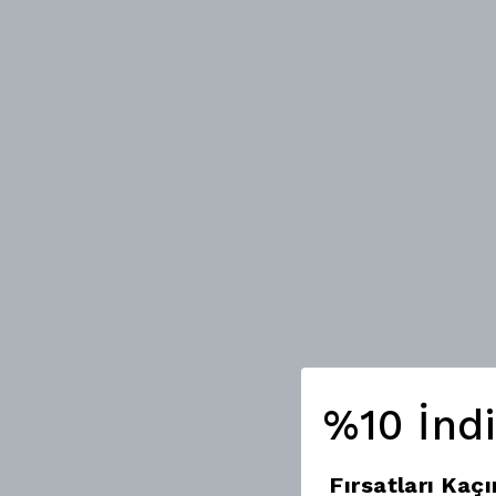
%10 İnd
Fırsatları Kaç