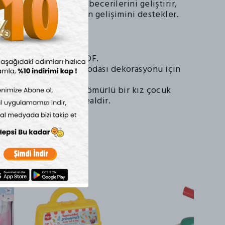
eliştirici:
İnce motor becerilerini geliştirir,
eşimi artırır ve özgüven gelişimini destekler.
ar:
100 Doğal Ahşap / MDF.
vde oyun veya çocuk odası dekorasyonu için
isi:
Kaliteli ve uzun ömürlü bir kız çocuk
eği arayanlar için idealdir.