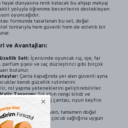
 hayal dünyasına renk katacak bu ahşap makyaj
taklit yoluyla öğrenme becerilerini destekleyen
ssori oyuncağıdır.
ntası formunda tasarlanan bu set, doğal
tel tonlarıyla hem güvenli hem de estetik bir
unar.
ri ve Avantajları:
zellik Seti:
İçerisinde oyuncak ruj, oje, far
k, parfüm şişesi ve saç düzleştirici gibi birçok
uarı bulunur.
etaylar:
Çanta kapağında yer alan güvenli ayna
cuklar kendi güzellik rutinlerini
lir, rol yapma yeteneklerini geliştirebilirler.
 Valiz Tasarımı:
Şık altın rengi kilidi ve
şıma kolu ile bu makyaj çantası, oyun keyfini
ımaya imkan tanır.
ğlıklı:
Plastik içermeyen, tamamen doğal
meden üretilmiş olup çocuk sağlığına uygun
nklendirilmiştir.