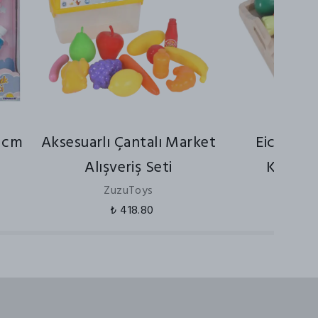
 cm
Aksesuarlı Çantalı Market
Eichhor
Alışveriş Seti
Kesme S
ZuzuToys
₺ 418.80
₺