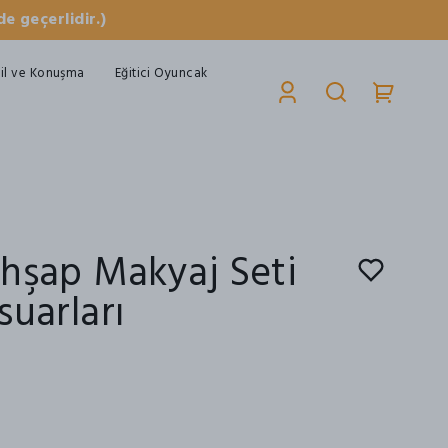
e geçerlidir.)
il ve Konuşma
Eğitici Oyuncak
hşap Makyaj Seti
suarları