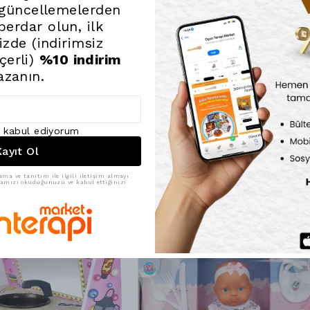
Eğitici ve G
 güncellemelerden
sosyal etkil
erdar olun, ilk
nizde (indirimsiz
Teknik Detayl
çerli)
%10 indirim
azanın.
Malzeme:
%
Kullanım:
E
uygundur.
Hediye Öner
ı kabul ediyorum
hediye seçen
ayıt Ol
ama ve tanıtım ile ilgili iletişim almayı
ikamızı okuduğunuzu ve kabul ettiğinizi