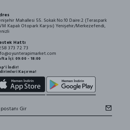
dres
enişehir Mahallesi 55. Sokak No:10 Daire:2 (Teraspark
VM Kapalı Otopark Karşısı) Yenişehir/Merkezefendi,
nizli
estek Hattı
258 373 72 73
nfo@oyunterapimarket.com
fta İçi: 09:00 - 18:00
p'i İndir!
dirimleri Kaçırma!