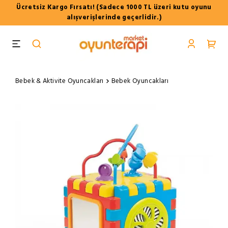
Ücretsiz Kargo Fırsatı! (Sadece 1000 TL üzeri kutu oyunu
alışverişlerinde geçerlidir.)
Bebek & Aktivite Oyuncakları
Bebek Oyuncakları