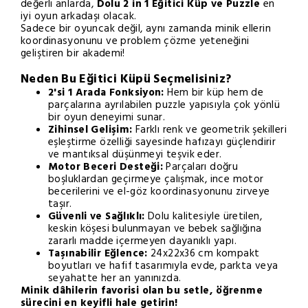
değerli anlarda,
Dolu 2 in 1 Eğitici Küp ve Puzzle
en
iyi oyun arkadaşı olacak.
Sadece bir oyuncak değil, aynı zamanda minik ellerin
koordinasyonunu ve problem çözme yeteneğini
geliştiren bir akademi!
Neden Bu Eğitici Küpü Seçmelisiniz?
2'si 1 Arada Fonksiyon:
Hem bir küp hem de
parçalarına ayrılabilen puzzle yapısıyla çok yönlü
bir oyun deneyimi sunar.
Zihinsel Gelişim:
Farklı renk ve geometrik şekilleri
eşleştirme özelliği sayesinde hafızayı güçlendirir
ve mantıksal düşünmeyi teşvik eder.
Motor Beceri Desteği:
Parçaları doğru
boşluklardan geçirmeye çalışmak, ince motor
becerilerini ve el-göz koordinasyonunu zirveye
taşır.
Güvenli ve Sağlıklı:
Dolu kalitesiyle üretilen,
keskin köşesi bulunmayan ve bebek sağlığına
zararlı madde içermeyen dayanıklı yapı.
Taşınabilir Eğlence:
24x22x36 cm kompakt
boyutları ve hafif tasarımıyla evde, parkta veya
seyahatte her an yanınızda.
Minik dâhilerin favorisi olan bu setle, öğrenme
sürecini en keyifli hale getirin!