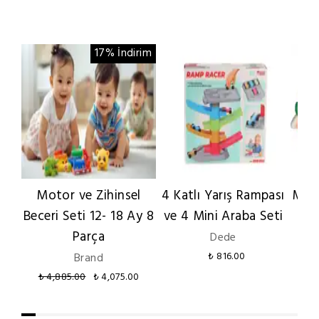
17% İndirim
Motor ve Zihinsel
4 Katlı Yarış Rampası
Meli
Beceri Seti 12- 18 Ay 8
ve 4 Mini Araba Seti
Tre
Parça
Dede
Brand
₺ 816.00
₺ 4,885.00
₺ 4,075.00