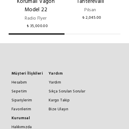
Korumalı Vagon
Tahterevalli
Model 22
Pilsan
Radio Flyer
₺ 2,045.00
₺ 35,000.00
Müşteri İlişkileri
Yardım
Hesabım
Yardım
Sepetim
Sıkça Sorulan Sorular
Siparişlerim
Kargo Takip
Favorilerim
Bize Ulaşın
Kurumsal
Hakkımızda