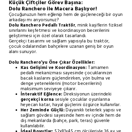
Küçük Çiftçiler Görev Başına:
Dolu Ranchero ile Macera Başlıyor!
Çocuğunuzun hem eğlenip hem de güçleneceği bir oyun
arkadaşı mı arıyorsunuz?
Dolu Ranchero Pedallı Traktör
, minik kaşiflerin fiziksel
sınırlarını keşfetmesi ve koordinasyon becerilerini
geliştirmesi için özel olarak tasarlandı.
Gerçekçi tasarımı ve sağlam yapısıyla bu traktör,
çocuk odalarından bahçelere uzanan geniş bir oyun
alanı sunuyor.
Dolu Ranchero’yu Öne Çıkar Özellikler:
Kas Gelişimi ve Koordinasyon:
Tamamen
pedallı mekanizması sayesinde çocuklarınızın
bacak kaslarını güçlendirirken, yön bulma ve
denge yeteneklerini (motor becerilerini)
maksimum seviyeye çıkarır.
İnteraktif Eğlence:
Direksiyonun üzerindeki
gerçekçi korna
sesiyle çocuklar oyunlarına
heyecan katar, hayal güçlerini özgürce kullanırlar.
Her Zeminde Güçlü:
Dayanıklı tekerlek yapısı ve
sağlam gövdesi sayesinde hem ev içinde hem de
dış mekanlarda (bahçe, park, teras) güvenle
kullanılabilir.
İdeal Boyutlar:
52x81x45 cm ölçüleriyle 36 ay ve