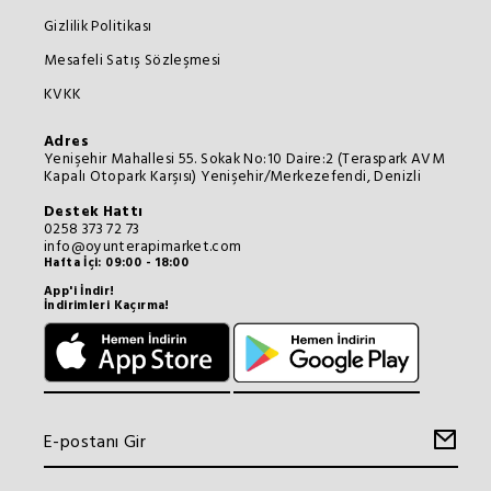
Gizlilik Politikası
Mesafeli Satış Sözleşmesi
KVKK
Adres
Yenişehir Mahallesi 55. Sokak No:10 Daire:2 (Teraspark AVM
Kapalı Otopark Karşısı) Yenişehir/Merkezefendi, Denizli
Destek Hattı
0258 373 72 73
info@oyunterapimarket.com
Hafta İçi: 09:00 - 18:00
App'i İndir!
İndirimleri Kaçırma!