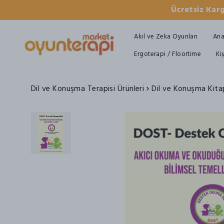
Ücretsiz Karg
Akıl ve Zeka Oyunları
Ana
Ergoterapi / Floortime
Ki
Dil ve Konuşma Terapisi Ürünleri
Dil ve Konuşma Kitap