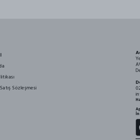
A
l
Y
A
da
De
litikası
D
Satış Sözleşmesi
0
i
Ha
Ap
İn