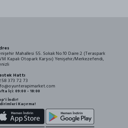
dres
enişehir Mahallesi 55. Sokak No:10 Daire:2 (Teraspark
VM Kapalı Otopark Karşısı) Yenişehir/Merkezefendi,
nizli
estek Hattı
258 373 72 73
nfo@oyunterapimarket.com
fta İçi: 09:00 - 18:00
p'i İndir!
dirimleri Kaçırma!