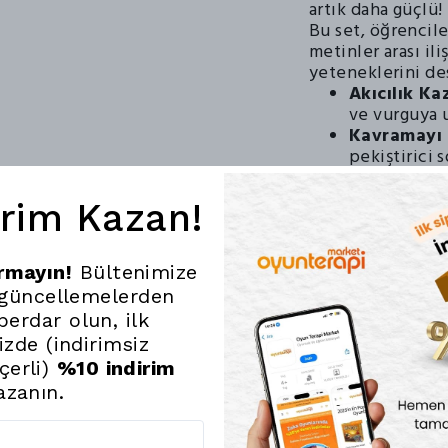
artık daha güçlü!
Bu set, öğrencile
metinler arası il
yeteneklerini de
Akıcılık Ka
ve vurguya u
Kavramayı 
pekiştirici
sorusuna yan
Eğlenceli İç
irim Kazan!
metinlerle o
Okul Müfre
öğrencileri
ırmayın!
Bültenimize
uyumludur.
 güncellemelerden
erdar olun, ilk
nizde (indirimsiz
çerli)
%10 indirim
azanın.