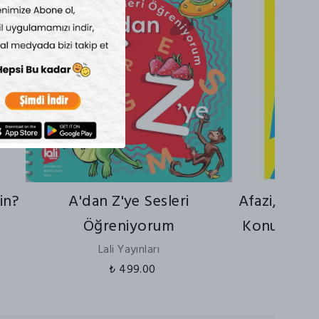
in?
A'dan Z'ye Sesleri
Afazi, Aprak
Öğreniyorum
Konuşma Te
Lali Yayınları
₺ 499.00
Deta