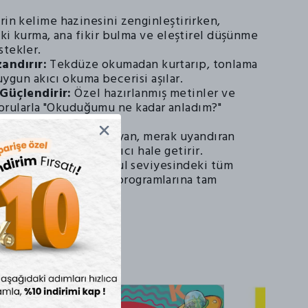
rin kelime hazinesini zenginleştirirken,
işki kurma, ana fikir bulma ve eleştirel düşünme
stekler.
zandırır:
Tekdüze okumadan kurtarıp, tonlama
ygun akıcı okuma becerisi aşılar.
Güçlendirir:
Özel hazırlanmış metinler ve
 sorularla "Okuduğumu ne kadar anladım?"
ıt verir.
erik:
Çocukları sıkmayan, merak uyandıran
kuma alışkanlığını kalıcı hale getirir.
datına Uygun:
İlkokul seviyesindeki tüm
n kullanımına ve ders programlarına tam