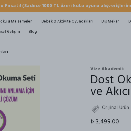
o Fırsatı! (Sadece 1000 TL üzeri kutu oyunu alışverişlerind
okulu Malzemeleri
Bebek & Aktivite Oyuncakları
Dış Mekan
D
şisel Gelişim
Blog
ları
Vize Akademik
Dost O
ve Akıc
Orijinal Ürün
₺ 3,499.00