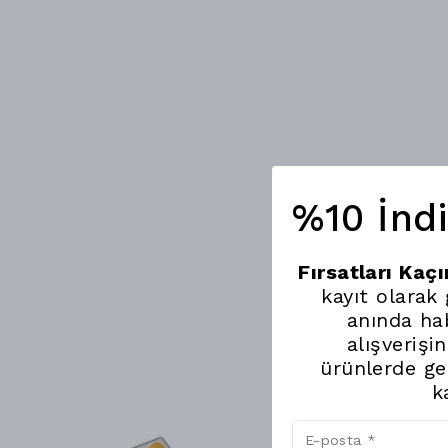
%10 İnd
Fırsatları Kaç
kayıt olarak
anında hab
alışverişi
ürünlerde ge
k