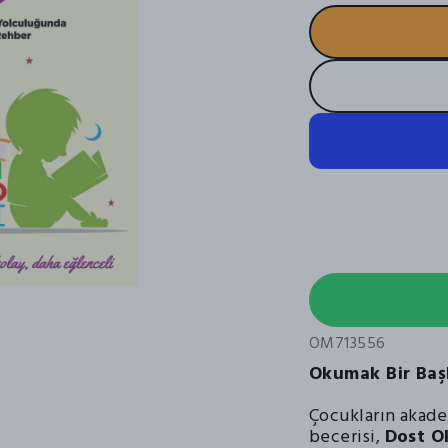
OM713556
Okumak Bir Başl
Çocukların akade
becerisi,
Dost O