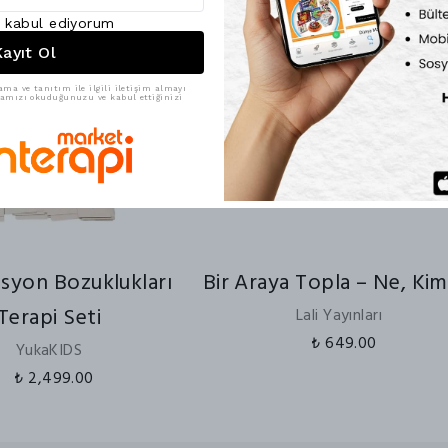
ı kabul ediyorum
ayıt Ol
ama ve tanıtım ile ilgili iletişim almayı
ikamızı okuduğunuzu ve kabul ettiğinizi
asyon Bozuklukları
Bir Araya Topla – Ne, Kim
Terapi Seti
Lali Yayınları
₺ 649.00
YukaKIDS
₺ 2,499.00