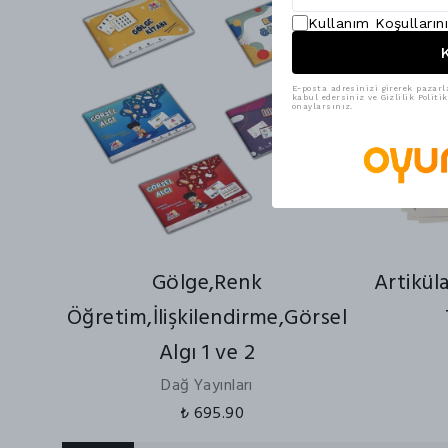
Kullanım Koşulların
K
E-posta adresinizi girerek pazarl
kabul edersiniz ve Gizlilik Polit
onaylarsınız.
Gölge,Renk
Artikül
Öğretim,İlişkilendirme,Görsel
Algı 1 ve 2
Dağ Yayınları
₺ 695.90