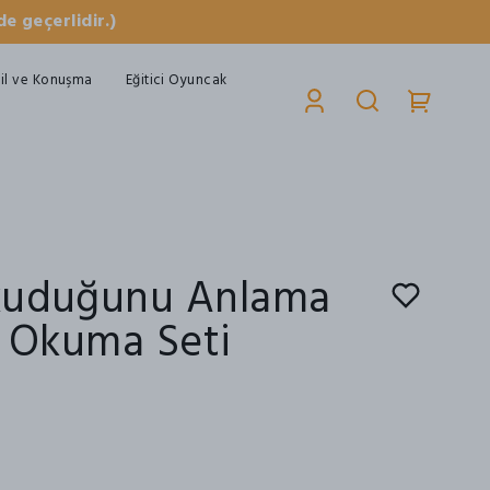
e geçerlidir.)
il ve Konuşma
Eğitici Oyuncak
kuduğunu Anlama
ı Okuma Seti