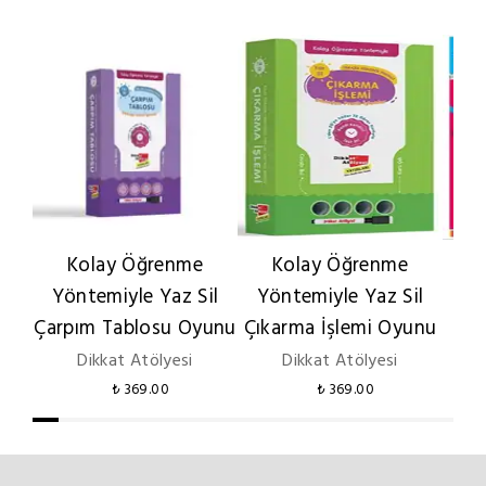
Kolay Öğrenme
Kolay Öğrenme
Tra
Yöntemiyle Yaz Sil
Yöntemiyle Yaz Sil
Boo
Çarpım Tablosu Oyunu
Çıkarma İşlemi Oyunu
Dikkat Atölyesi
Dikkat Atölyesi
₺ 369.00
₺ 369.00