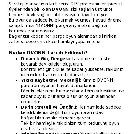
Strateji dünyasının kült serisi GIPF projesinin en prestijli
üyelerinden biri olan
DVONN
, sizi taşların üst üste
binerek devleştiği bir akıl savaşına davet ediyor.
Bu oyunda sadece kule kurmak yetmez; hayati öneme
sahip kırmızı "DVONN" parçalarıyla olan bağınızı
korumak zorundasınız.
Bağlantısı kopan her parça oyun alanından silinirken,
zafer sadece en zekice hamleyi yapanın olur!
Neden DVONN Tercih Edilmeli?
Dinamik Güç Dengesi:
Taşlarınızı üst üste
koyarak dev kuleler oluşturun.
Kontrol ettiğiniz kule ne kadar yüksekse, rakibiniz
üzerindeki baskınız o kadar artar.
Yıkıcı Kaybetme Mekaniği:
Kırmızı DVONN
parçaları oyunun hayat damarlarıdır.
Eğer kulelerinizin bu parçalarla teması kesilirse, ne
kadar büyük olurlarsa olsunlar oyun alanından
çıkarılırlar!
Derin Strateji ve Öngörü:
Her hamlede sadece
kendi kulenizi değil, tüm oyun alanındaki
bağlantıları analiz etmeniz gerekir.
Tek bir hamleyle rakibinizin tüm ordusunu oyun
dışı bırakabilirsiniz.