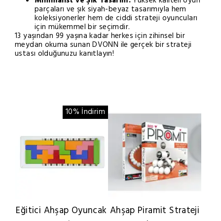
Minimalist ve Şık Tasarım:
Yüksek kaliteli oyun
parçaları ve şık siyah-beyaz tasarımıyla hem
koleksiyonerler hem de ciddi strateji oyuncuları
için mükemmel bir seçimdir.
13 yaşından 99 yaşına kadar herkes için zihinsel bir
meydan okuma sunan DVONN ile gerçek bir strateji
ustası olduğunuzu kanıtlayın!
10% İndirim
Eğitici Ahşap Oyuncak
Ahşap Piramit Strateji
Q-