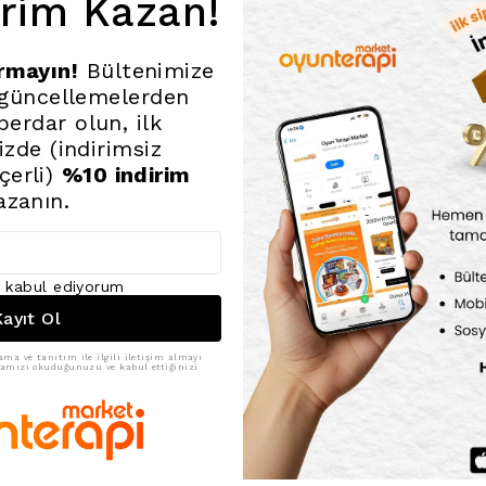
irim Kazan!
Problem Çö
yerleştirme
çözüm üretm
ırmayın!
Bültenimize
Renk ve Şe
algıyı deste
 güncellemelerden
kolaylaştırır
erdar olun, ilk
Sosyal Geli
nizde (indirimsiz
paylaşma, iş
çerli)
%10 indirim
Teknik Bilgile
azanın.
Özellik
Malzeme
Boya Türü
ı kabul ediyorum
Gelişim Alanlar
ayıt Ol
Kullanım Ömrü
ama ve tanıtım ile ilgili iletişim almayı
ikamızı okuduğunuzu ve kabul ettiğinizi