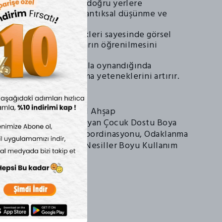
zme Yetisi:
Parçaları doğru yerlere
ye çalışan çocuklar, mantıksal düşünme ve
e becerisi kazanır.
kil Tanıma:
Canlı renkleri sayesinde görsel
kler, geometrik formların öğrenilmesini
.
şim:
Arkadaş gruplarıyla oynandığında
birliği ve iletişim kurma yeteneklerini artırır.
r
Detay
Yüksek Kaliteli Doğal Ahşap
Su Bazlı, Toksik Olmayan Çocuk Dostu Boya
ı
İnce Motor, El-Göz Koordinasyonu, Odaklanma
Yüksek Dayanıklılık, Nesiller Boyu Kullanım
Ölçü:24*23*18