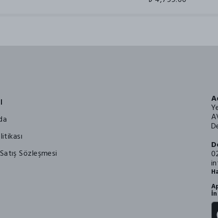
A
l
Y
A
da
De
litikası
D
Satış Sözleşmesi
0
i
Ha
Ap
İn