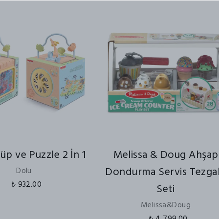
Küp ve Puzzle 2 İn 1
Melissa & Doug Ahşap
Dondurma Servis Tezga
Dolu
₺ 932.00
Seti
Melissa&Doug
₺ 4,799.00