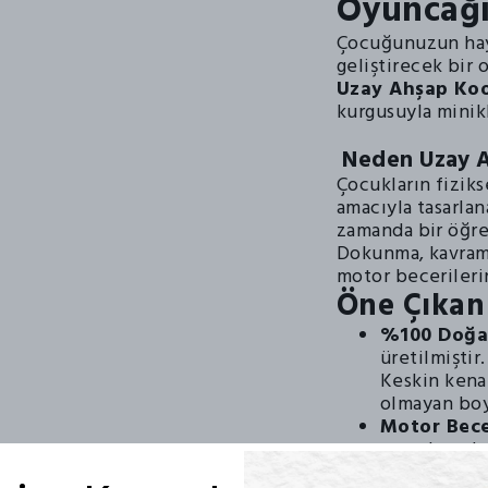
Oyuncağ
Çocuğunuzun haya
geliştirecek bir 
Uzay Ahşap Ko
kurgusuyla minikl
Neden Uzay A
Çocukların fiziks
amacıyla tasarlan
zamanda bir öğre
Dokunma, kavrama
motor becerilerin
Öne Çıkan 
%100 Doğal
üretilmiştir.
Keskin kena
olmayan boya
Motor Becer
parçalar, e
güçlendirir.