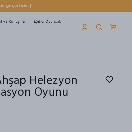
e geçerlidir.)
il ve Konuşma
Eğitici Oyuncak
 Ahşap Helezyon
nasyon Oyunu