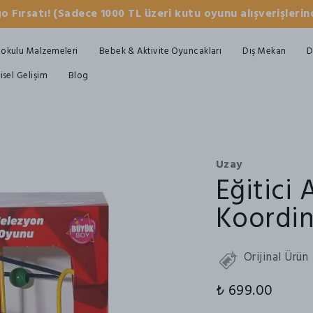
o Fırsatı! (Sadece 1000 TL üzeri kutu oyunu alışverişlerind
okulu Malzemeleri
Bebek & Aktivite Oyuncakları
Dış Mekan
D
şisel Gelişim
Blog
Uzay
Eğitici
Koordi
Orijinal Ürün
₺ 699.00