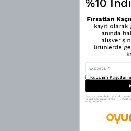
%10 İnd
Fırsatları Kaç
kayıt olarak
anında hab
alışverişi
ürünlerde ge
k
Kullanım Koşulların
K
E-posta adresinizi girerek pazarl
kabul edersiniz ve Gizlilik Polit
onaylarsınız.