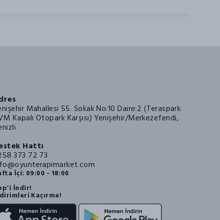
dres
enişehir Mahallesi 55. Sokak No:10 Daire:2 (Teraspark
VM Kapalı Otopark Karşısı) Yenişehir/Merkezefendi,
nizli
estek Hattı
258 373 72 73
nfo@oyunterapimarket.com
fta İçi: 09:00 - 18:00
p'i İndir!
dirimleri Kaçırma!