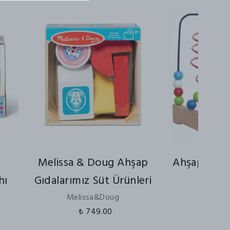
Melissa & Doug Ahşap
Ahşap Koo
hı
Gıdalarımız Süt Ürünleri
Tel L
Melissa&Doug
₺ 749.00
₺ 850