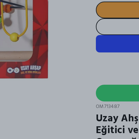
OM713487
Uzay Ahş
Eğitici v