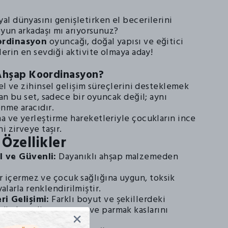
ı
l dünyasını genişletirken el becerilerini
oyun arkadaşı mı arıyorsunuz?
ordinasyon
oyuncağı, doğal yapısı ve eğitici
erin en sevdiği aktivite olmaya aday!
hşap Koordinasyon?
el ve zihinsel gelişim süreçlerini desteklemek
an bu set, sadece bir oyuncak değil; aynı
nme aracıdır.
 ve yerleştirme hareketleriyle çocukların ince
i zirveye taşır.
Özellikler
 ve Güvenli:
Dayanıklı ahşap malzemeden
r içermez ve çocuk sağlığına uygun, toksik
larla renklendirilmiştir.
i Gelişimi:
Farklı boyut ve şekillerdeki
l-göz koordinasyonunu ve parmak kaslarını