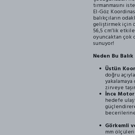
tırmanmasını iste
El-Göz Koordinas
balıkçıların odak
geliştirmek için ö
56,5 cm’lik etkil
oyuncaktan çok d
sunuyor!
Neden Bu Balık 
Üstün Koo
doğru açıyla
yakalamaya 
zirveye taşı
İnce Motor 
hedefe ulaşt
güçlendirer
becerilerine
Görkemli v
mm ölçülerin