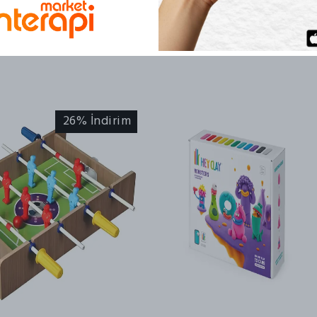
sağlar ve fizikse
anaokullarında ku
26% İndirim