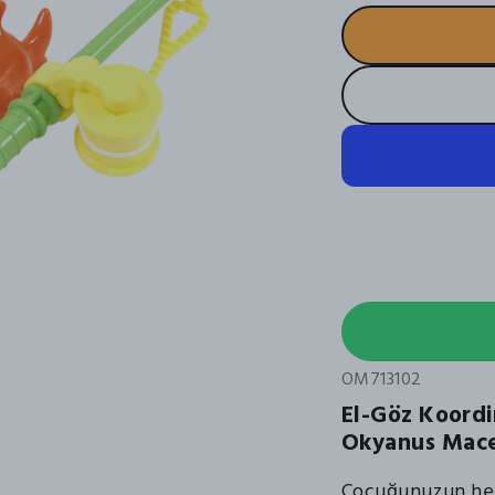
OM713102
El-Göz Koordi
Okyanus Macer
Çocuğunuzun hem