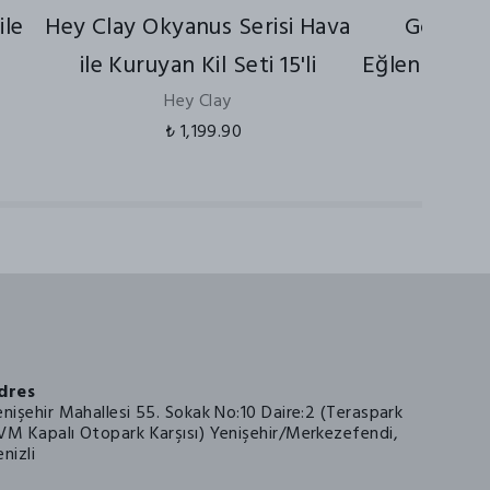
ile
Hey Clay Okyanus Serisi Hava
Goliath
ile Kuruyan Kil Seti 15'li
Eğlenceli K
Hey Clay
Ado
₺ 1,199.90
₺
dres
enişehir Mahallesi 55. Sokak No:10 Daire:2 (Teraspark
VM Kapalı Otopark Karşısı) Yenişehir/Merkezefendi,
nizli