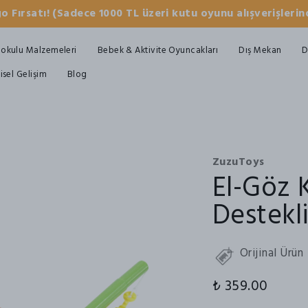
o Fırsatı! (Sadece 1000 TL üzeri kutu oyunu alışverişlerind
okulu Malzemeleri
Bebek & Aktivite Oyuncakları
Dış Mekan
D
şisel Gelişim
Blog
ZuzuToys
El-Göz 
Destekl
Orijinal Ürün
₺ 359.00