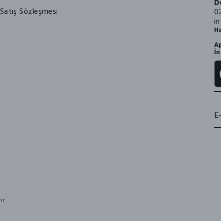
D
Satış Sözleşmesi
0
i
Ha
Ap
İn
ır.