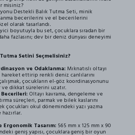
r misiniz?
yonu Destekli Balık Tutma Seti, minik
lanma becerilerini ve el becerilerini
zel olarak tasarlandı.
eyici boyutuyla bu set, çocuklara sıradan bir
aha fazlasını; dev bir deniz dünyası deneyimi
Tutma Setini Seçmelisiniz?
rdinasyon ve Odaklanma:
Mıknatıslı oltayı
 hareket ettirip renkli deniz canlılarını
çalışmak, çocukların el-göz koordinasyonunu
r ve dikkat sürelerini uzatır.
Becerileri:
Oltayı kavrama, dengeleme ve
ırma süreçleri, parmak ve bilek kaslarını
ek çocukları okul dönemindeki yazı yazma
 hazırlar.
e Ergonomik Tasarım:
565 mm x 125 mm x 90
deki geniş yapısı, çocuklara geniş bir oyun