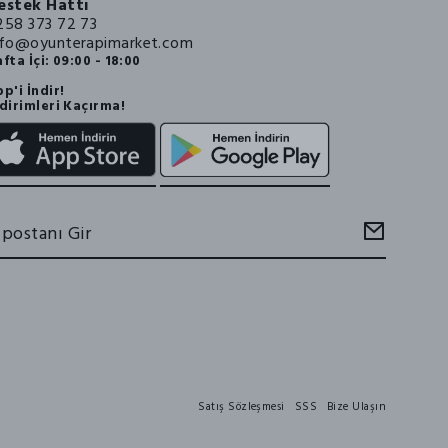
estek Hattı
258 373 72 73
nfo@oyunterapimarket.com
fta İçi: 09:00 - 18:00
p'i İndir!
dirimleri Kaçırma!
Satış Sözleşmesi
SSS
Bize Ulaşın