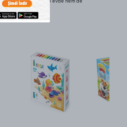
l etkileşimi artırır. Hem evde hem de
llanım için idealdir.