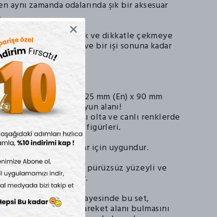
en aynı zamanda odalarında şık bir aksesuar
.
ateji:
Balıkları tek tek ve dikkatle çekmeye
cuklara sabırlı olmayı ve bir işi sonuna kadar
mamlamayı öğretir.
likleri:
ları:
565 mm (Boy) x 125 mm (En) x 90 mm
– Görkemli ve geniş oyun alanı!
Fonksiyonel mıknatıslı olta ve canlı renklerde
evimli deniz canlıları figürleri.
3 yaş ve üzeri çocuklar için uygundur.
ocuk sağlığına uygun, pürüzsüz yüzeyli ve
teryalden üretilmiştir.
6,5 cm’lik uzunluğu sayesinde bu set,
ırasında daha geniş hareket alanı bulmasını