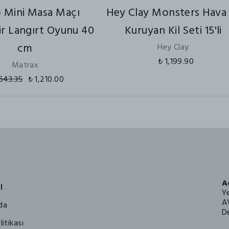
 Mini Masa Maçı
Hey Clay Monsters Hava 
lir Langırt Oyunu 40
Kuruyan Kil Seti 15'li
cm
Hey Clay
₺ 1,199.90
Matrax
,643.35
₺ 1,210.00
A
l
Y
A
da
De
litikası