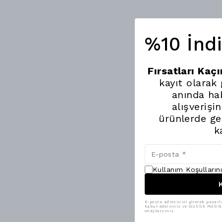
%10 İnd
Fırsatları Kaç
kayıt olarak
anında hab
alışverişi
ürünlerde ge
k
Kullanım Koşulların
K
E-posta adresinizi girerek pazarl
kabul edersiniz ve Gizlilik Polit
onaylarsınız.