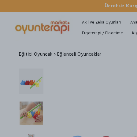
Ücretsiz Karg
Akıl ve Zeka Oyunları
Ana
Ergoterapi / Floortime
Ki
Eğitici Oyuncak
Eğlenceli Oyuncaklar