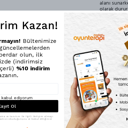
alanı sunark
olarak durur
Sabır ve Str
irim Kazan!
çalışmak, ço
başarıyla ta
ırmayın!
Bültenimize
Ürün Teknik Özel
 güncellemelerden
erdar olun, ilk
Ürün Boyut
nizde (indirimsiz
(Yükseklik) 
çerli)
%10 indirim
Set İçeriği:
tasarlanmış s
azanın.
Yaş Grubu:
Güvenlik:
Ç
ı kabul ediyorum
dayanıklı ma
ayıt Ol
Ebeveyn Notu:
5
ama ve tanıtım ile ilgili iletişim almayı
ikamızı okuduğunuzu ve kabul ettiğinizi
çocukların oyun s