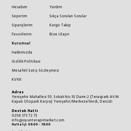
Hesabım
Yardım
Sepetim
Sıkça Sorulan Sorular
Siparişlerim
Kargo Takip
Favorilerim
Bize Ulaşın
Kurumsal
Hakkımızda
Gizlilik Politikası
Mesafeli Satış Sözleşmesi
KVKK
Adres
Yenişehir Mahallesi 55. Sokak No:10 Daire:2 (Teraspark AVM
Kapalı Otopark Karşısı) Yenişehir/Merkezefendi, Denizli
Destek Hattı
0258 373 72 73
info@oyunterapimarket.com
Hafta İçi: 09:00 - 18:00