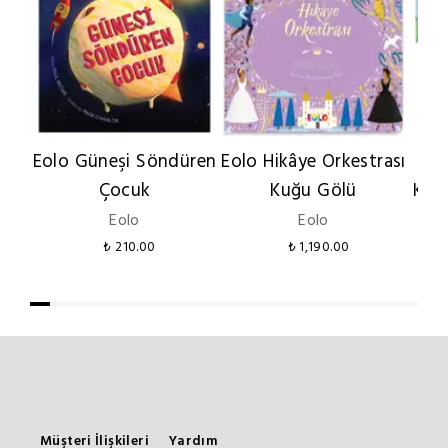
Eolo Güneşi Söndüren
Eolo Hikâye Orkestrası
Çocuk
Kuğu Gölü
Kon
Eolo
Eolo
₺ 210.00
₺ 1,190.00
Müşteri İlişkileri
Yardım