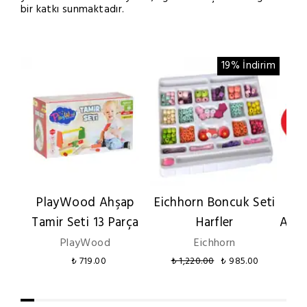
bir katkı sunmaktadır.
19% İndirim
PlayWood Ahşap
Eichhorn Boncuk Seti
P
Tamir Seti 13 Parça
Harfler
Anao
PlayWood
Eichhorn
₺ 719.00
₺ 1,220.00
₺ 985.00