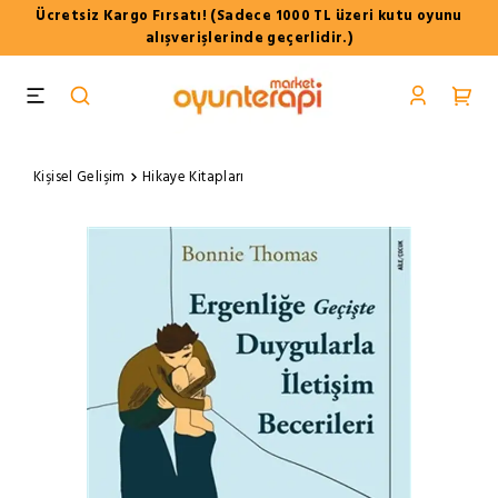
Ücretsiz Kargo Fırsatı! (Sadece 1000 TL üzeri kutu oyunu
alışverişlerinde geçerlidir.)
Kişisel Gelişim
Hikaye Kitapları