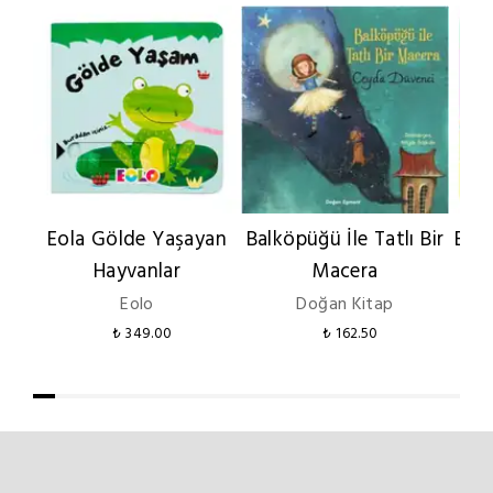
Eola Gölde Yaşayan
Balköpüğü İle Tatlı Bir
Baş 
Hayvanlar
Macera
Par
Eolo
Doğan Kitap
₺ 349.00
₺ 162.50