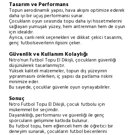
Tasarım ve Performans
Topun aerodinamik yapısı, hava akışını optimize ederek
daha iyi bir uçuş performansı sunar.
Çocukların oyun sırasında topu daha iyi hissetmelerini
sağlayan yumuşak yüzey, hem antrenman hem de oyun
için idealdir.
Ayrıca, canlı renk seçenekleri ve dikkat çekici tasarımı,
genç futbolseverlerin ilgisini çeker.
Güvenlik ve Kullanım Kolaylığı
Nıtro’nun Futbol Topu El Dikişli, çocukların güvenliği
düşünülerek tasarlanmıştır.
Yüksek kaliteli malzemeler, topun dış yüzeyinin
yıpranmasını önlerken, iç yapısı da patlama riskini
minimize eder.
Bu sayede, çocuklar güvenle oyun oynayabilirler.
Sonuç
Nıtro Futbol Topu El Dikişli, çocuk futbolu için
mükemmel bir seçimdir.
Dayanıklılığı, performansı ve güvenliği ile genç
sporcuların gelişimine katkıda bulunur.
Bu futbol topu, hem eğlenceli hem de öğretici bir
deneyim sunarak, çocukların futbol becerilerini