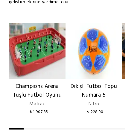
geliştirmelerine yardımcı olur.
Champions Arena
Dikişli Futbol Topu
FC
Tuşlu Futbol Oyunu
Numara 5
Matrax
Nıtro
₺ 1,907.85
₺ 228.00
₺