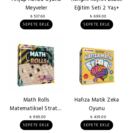
Meyveler
Eğitim Seti 2 Yaş+
₺ 537.60
₺ 699.00
SEPETE EKLE
SEPETE EKLE
Math Rolls
Hafıza Matik Zeka
Matematiksel Strateji
Oyunu
Oyunu
₺ 969.00
₺ 439.00
SEPETE EKLE
SEPETE EKLE