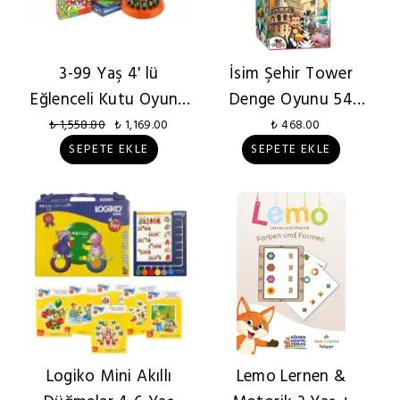
3-99 Yaş 4' lü
İsim Şehir Tower
Eğlenceli Kutu Oyunu
Denge Oyunu 54
Seti
Parça
₺ 1,558.80
₺ 1,169.00
₺ 468.00
SEPETE EKLE
SEPETE EKLE
Logiko Mini Akıllı
Lemo Lernen &