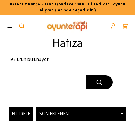
Ücretsiz Kargo Fırsatı! (Sadece 1000 TL üzeri kutu oyunu
alışverişlerinde geçerlidir.)
Hafıza
195 ürün bulunuyor.
FILTRELE