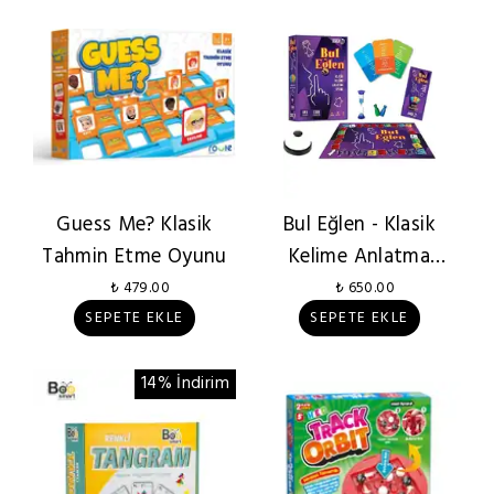
Guess Me? Klasik
Bul Eğlen - Klasik
Tahmin Etme Oyunu
Kelime Anlatma
Oyunu
₺ 479.00
₺ 650.00
SEPETE EKLE
SEPETE EKLE
14% İndirim