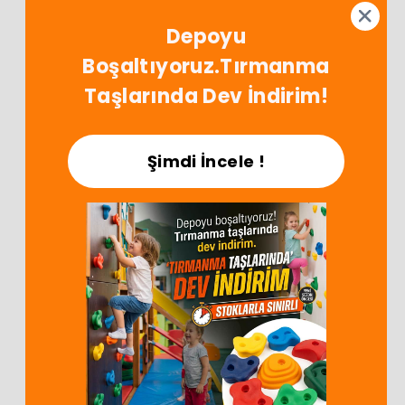
0258 373 72 73
info@oyunterapimarket.com
Depoyu
Hafta İçi: 09:00 - 18:00
App'i İndir!
Boşaltıyoruz.Tırmanma
İndirimleri Kaçırma!
Taşlarında Dev İndirim!
Şimdi İncele !
Satış Sözleşmesi
SSS
Bize Ulaşın
© 2024 Oyunterapimarket.com
ikas E-Ticaret Altyapısı ile Hazırlanmıştır.