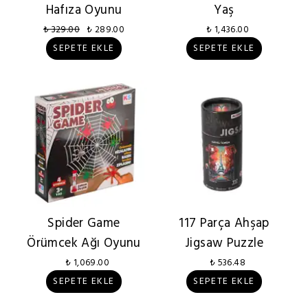
Hafıza Oyunu
Yaş
₺ 329.00
₺ 289.00
₺ 1,436.00
SEPETE EKLE
SEPETE EKLE
Spider Game
117 Parça Ahşap
Örümcek Ağı Oyunu
Jigsaw Puzzle
₺ 1,069.00
₺ 536.48
SEPETE EKLE
SEPETE EKLE