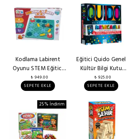
Kodlama Labirent
Eğitici Quido Genel
Oyunu STEM Eğitici
Kültür Bilgi Kutu
Zeka 3 Yaş+
Oyunu
₺ 949.00
₺ 925.00
SEPETE EKLE
SEPETE EKLE
25% İndirim