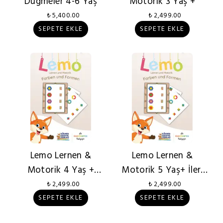
Düğmeler 4-6 Yaş
Motorik 3 Yaş +
₺ 5,400.00
₺ 2,499.00
SEPETE EKLE
SEPETE EKLE
Lemo Lernen &
Lemo Lernen &
Motorik 4 Yaş +
Motorik 5 Yaş+ İleri
Eğitici
Seviye Eğitici Set
₺ 2,499.00
₺ 2,499.00
SEPETE EKLE
SEPETE EKLE