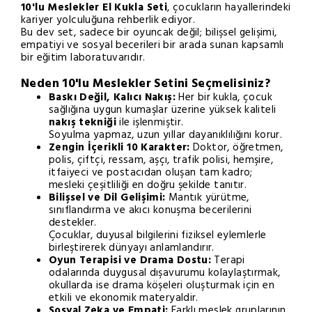
10'lu Meslekler El Kukla Seti
, çocukların hayallerindeki
kariyer yolculuğuna rehberlik ediyor.
Bu dev set, sadece bir oyuncak değil; bilişsel gelişimi,
empatiyi ve sosyal becerileri bir arada sunan kapsamlı
bir eğitim laboratuvarıdır.
Neden 10'lu Meslekler Setini Seçmelisiniz?
Baskı Değil, Kalıcı Nakış:
Her bir kukla, çocuk
sağlığına uygun kumaşlar üzerine yüksek kaliteli
nakış tekniği
ile işlenmiştir.
Soyulma yapmaz, uzun yıllar dayanıklılığını korur.
Zengin İçerikli 10 Karakter:
Doktor, öğretmen,
polis, çiftçi, ressam, aşçı, trafik polisi, hemşire,
itfaiyeci ve postacıdan oluşan tam kadro;
mesleki çeşitliliği en doğru şekilde tanıtır.
Bilişsel ve Dil Gelişimi:
Mantık yürütme,
sınıflandırma ve akıcı konuşma becerilerini
destekler.
Çocuklar, duyusal bilgilerini fiziksel eylemlerle
birleştirerek dünyayı anlamlandırır.
Oyun Terapisi ve Drama Dostu:
Terapi
odalarında duygusal dışavurumu kolaylaştırmak,
okullarda ise drama köşeleri oluşturmak için en
etkili ve ekonomik materyaldir.
Sosyal Zeka ve Empati:
Farklı meslek gruplarının