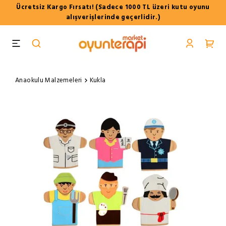
Ücretsiz Kargo Fırsatı! (Sadece 1000 TL üzeri kutu oyunu
alışverişlerinde geçerlidir.)
Anaokulu Malzemeleri
Kukla