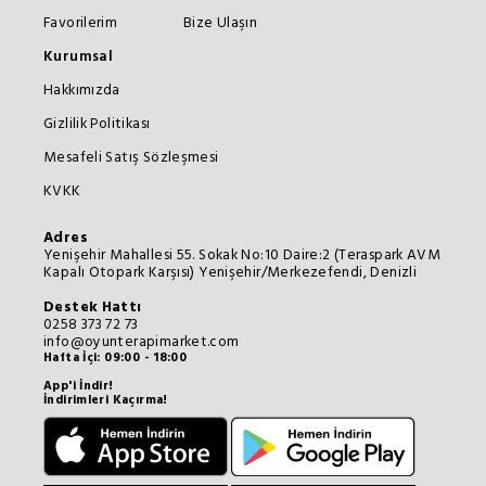
Favorilerim
Bize Ulaşın
Kurumsal
Hakkımızda
Gizlilik Politikası
Mesafeli Satış Sözleşmesi
KVKK
Adres
Yenişehir Mahallesi 55. Sokak No:10 Daire:2 (Teraspark AVM
Kapalı Otopark Karşısı) Yenişehir/Merkezefendi, Denizli
Destek Hattı
0258 373 72 73
info@oyunterapimarket.com
Hafta İçi: 09:00 - 18:00
App'i İndir!
İndirimleri Kaçırma!