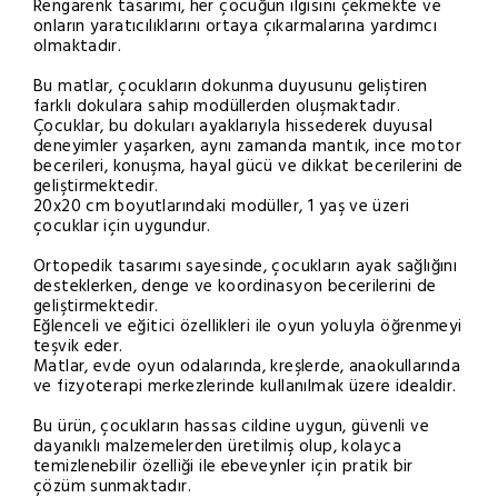
Rengarenk tasarımı, her çocuğun ilgisini çekmekte ve
onların yaratıcılıklarını ortaya çıkarmalarına yardımcı
olmaktadır.
Bu matlar, çocukların dokunma duyusunu geliştiren
farklı dokulara sahip modüllerden oluşmaktadır.
Çocuklar, bu dokuları ayaklarıyla hissederek duyusal
deneyimler yaşarken, aynı zamanda mantık, ince motor
becerileri, konuşma, hayal gücü ve dikkat becerilerini de
geliştirmektedir.
20x20 cm boyutlarındaki modüller, 1 yaş ve üzeri
çocuklar için uygundur.
Ortopedik tasarımı sayesinde, çocukların ayak sağlığını
desteklerken, denge ve koordinasyon becerilerini de
geliştirmektedir.
Eğlenceli ve eğitici özellikleri ile oyun yoluyla öğrenmeyi
teşvik eder.
Matlar, evde oyun odalarında, kreşlerde, anaokullarında
ve fizyoterapi merkezlerinde kullanılmak üzere idealdir.
Bu ürün, çocukların hassas cildine uygun, güvenli ve
dayanıklı malzemelerden üretilmiş olup, kolayca
temizlenebilir özelliği ile ebeveynler için pratik bir
çözüm sunmaktadır.