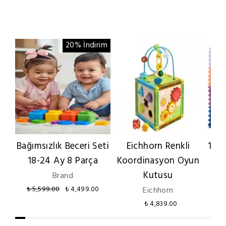
20% İndirim
Bağımsızlık Beceri Seti
Eichhorn Renkli
16 
18-24 Ay 8 Parça
Koordinasyon Oyun
H
Kutusu
Brand
₺ 5,599.00
₺ 4,499.00
Eichhorn
₺ 4,839.00