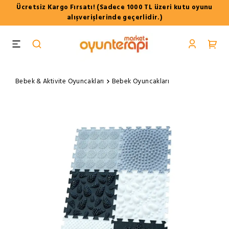
Ücretsiz Kargo Fırsatı! (Sadece 1000 TL üzeri kutu oyunu
alışverişlerinde geçerlidir.)
Bebek & Aktivite Oyuncakları
Bebek Oyuncakları