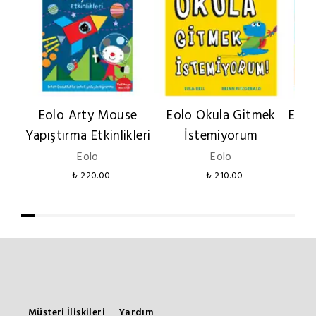
Eolo Arty Mouse
Eolo Okula Gitmek
Eğer
Yapıştırma Etkinlikleri
İstemiyorum
Eolo
Eolo
₺ 220.00
₺ 210.00
Müşteri İlişkileri
Yardım