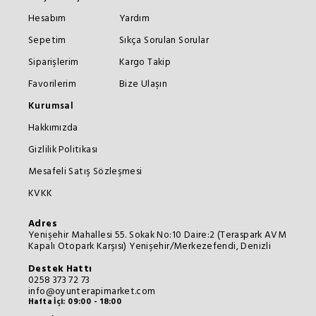
Hesabım
Yardım
Sepetim
Sıkça Sorulan Sorular
Siparişlerim
Kargo Takip
Favorilerim
Bize Ulaşın
Kurumsal
Hakkımızda
Gizlilik Politikası
Mesafeli Satış Sözleşmesi
KVKK
Adres
Yenişehir Mahallesi 55. Sokak No:10 Daire:2 (Teraspark AVM
Kapalı Otopark Karşısı) Yenişehir/Merkezefendi, Denizli
Destek Hattı
0258 373 72 73
info@oyunterapimarket.com
Hafta İçi: 09:00 - 18:00