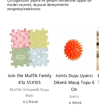
Çocuğunuzun yaşına ve gelişim seviyesine uygun bir
model seçerek, duyusal deneyimlerini
zenginleştirebilirsiniz.
Join the Muffik Family
Joints Duyu Uyarıcı
Beb
4'lü 55X105
Dikenli Masaj Topu 6
Tum
Cm
Muffik Ortopedik Duyu
Matı
Joints
₺ 2,750.00
₺ 199.00