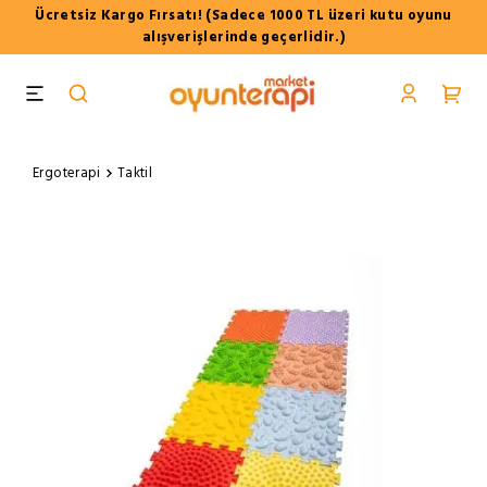
Ücretsiz Kargo Fırsatı! (Sadece 1000 TL üzeri kutu oyunu
alışverişlerinde geçerlidir.)
Ergoterapi
Taktil