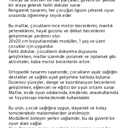
Türkiye’de üretilen bu halı parçaları, güvenli bir şekilde
bir araya gelerek farklı dokular sunar.
Rengarenk tasarımı, her çocuğun ilgisini çekerek oyun
sırasında öğrenmeyi teşvik eder.
Bu matlar, çocukların ince motor becerilerini, mantık
yeteneklerini, hayal gücünü ve dikkat becerilerini
geliştirmeye yardımcı olur.
20x20 cm boyutlarındaki modüller, 1 yaş ve üzeri
çocuklar için uygundur.
Farklı dokular, çocukların dokunma duyusunu
geliştirirken, matlar üzerinde yürümek ve zıplamak gibi
aktiviteler, kaba motor becerilerini artırır.
Ortopedik tasarımı sayesinde, çocukların ayak sağlığını
destekler ve sağlıklı ayak gelişimine katkıda bulunur.
Düzensiz yüzeyler, denge ve koordinasyon becerilerini
geliştirirken, eğlenceli ve eğitici bir oyun ortamı sunar.
Matlar, evde oyun odalarında, kreşlerde, anaokullarında
ve fizyoterapi merkezlerinde kullanılabilir.
Bu ürün, çocuk sağlığına uygun, dayanıklı ve kolay
temizlenebilir malzemelerden üretilmiştir.
Modüllerin birleşim yerleri sağlamdır, bu da güvenli bir
oyun alanı sağlar.